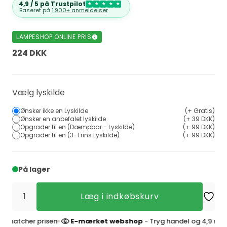
4,9 / 5 på Trustpilot
★
★
★
★
★
Baseret på
1.900+ anmeldelser
LAMPESHOP ONLINE PRIS
224 DKK
Vælg lyskilde
Ønsker ikke en Lyskilde
(+ Gratis)
Ønsker en anbefalet lyskilde
(+ 39 DKK)
Opgrader til en (Dæmpbar - Lyskilde)
(+ 99 DKK)
Opgrader til en (3-Trins Lyskilde)
(+ 99 DKK)
På lager
Læg i indkøbskurv
cher prisen
E-mærket webshop
- Tryg handel og 4,9 stjerner