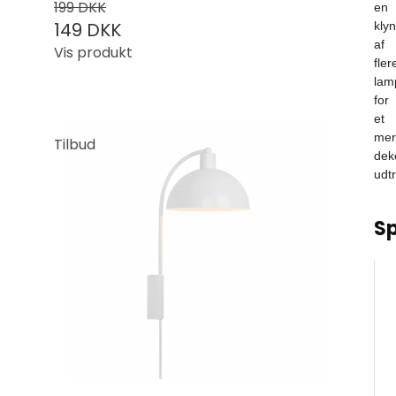
199 DKK
en
149 DKK
kly
af
Vis produkt
fler
lam
for
et
mer
Tilbud
deko
udtr
Sp
B
N
M