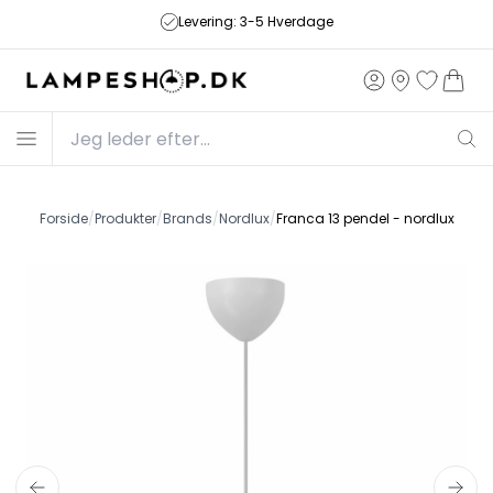
Fri fragt på ordrer over 499,-
Forside
/
Produkter
/
Brands
/
Nordlux
/
Franca 13 pendel - nordlux