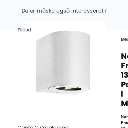
Du er måske også interesseret i
Tilbud
Be
N
F
1
P
i
M
Nor
Fra
Canto 2 Væglampe