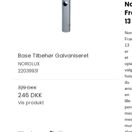
No
F
13
Nor
Fra
13
er
Base Tilbehør Galvaniseret
et
NORDLUX
opl
22039931
valg
hvis
du
329 DKK
øns
246 DKK
en
lille
Vis produkt
pen
me
mes
mun
gla