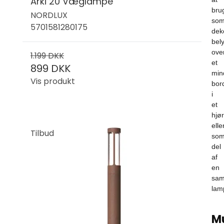
Arki 20 Væglampe
bru
NORDLUX
so
5701581280175
dek
bel
ove
1.199 DKK
et
899 DKK
min
Vis produkt
bor
i
et
hjø
elle
Tilbud
so
del
af
en
sam
lam
M