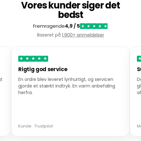
Vores kunder siger det
bedst
Fremragende
4,9 / 5
★
★
★
★
★
Baseret på
1.900+ anmeldelser
★
★
★
★
★
Super service ved ødelagte skærme
G
Da en lampe kom frem med ødelagte
F
glasskærme, blev der hurtigt sendt nye dele
p
afsted.
Martin · Trustpilot
Sv