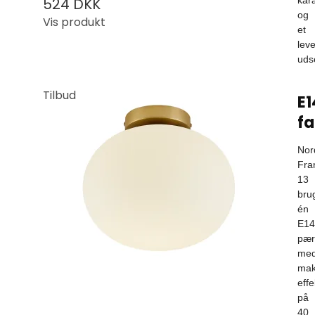
524 DKK
kar
og
Vis produkt
et
lev
uds
Tilbud
E1
fa
Nor
Fra
13
bru
én
E14
pær
me
mak
effe
på
40