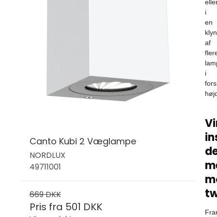
elle
i
en
kly
af
fler
lam
i
fors
høj
V
in
Canto Kubi 2 Væglampe
de
NORDLUX
m
49711001
m
tw
669 DKK
Pris fra
501 DKK
Fra