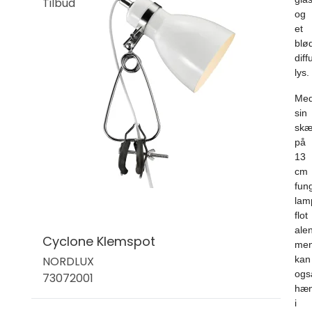
Tilbud
og
et
blø
diff
lys.
Me
sin
skæ
på
13
cm
fun
lam
flot
ale
Cyclone Klemspot
me
NORDLUX
kan
ogs
73072001
hæ
i