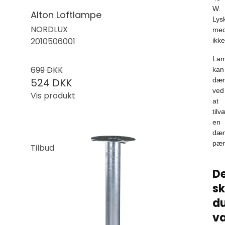
W.
Alton Loftlampe
Lysk
NORDLUX
med
2010506001
ikke
La
699 DKK
kan
524 DKK
dæ
ved
Vis produkt
at
tilv
en
dæ
pær
Tilbud
De
sk
d
v