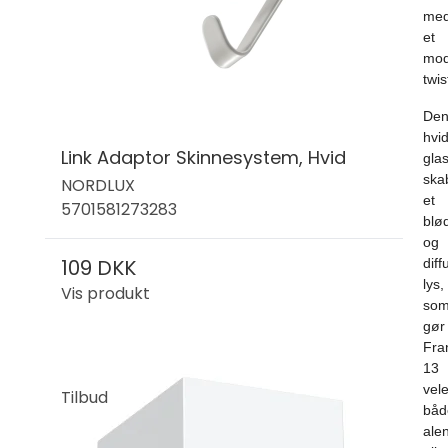
me
et
mod
twis
De
hvi
Link Adaptor Skinnesystem, Hvid
gla
ska
NORDLUX
et
5701581273283
blø
og
109 DKK
diff
lys,
Vis produkt
so
gør
Fra
13
vel
Tilbud
båd
ale