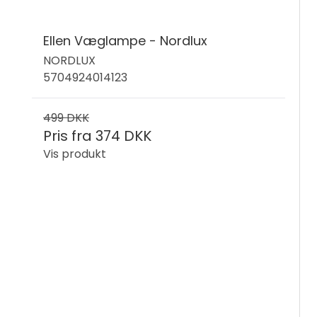
F
Ellen Væglampe - Nordlux
P
NORDLUX
5704924014123
P
499 DKK
D
Pris fra
374 DKK
Vis produkt
N
F
M
P
G