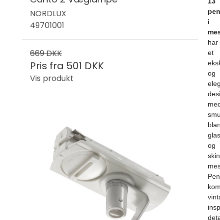
13
pen
NORDLUX
i
49701001
mes
har
669 DKK
et
Pris fra
501 DKK
eksk
og
Vis produkt
ele
des
me
smu
bla
gla
og
ski
mes
Pen
kom
vin
ins
deta