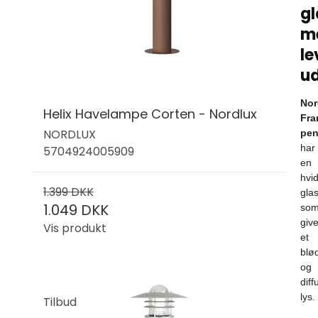
gl
m
l
ud
Nor
Helix Havelampe Corten - Nordlux
Fra
NORDLUX
pen
har
5704924005909
en
hvi
1.399 DKK
gla
1.049 DKK
so
give
Vis produkt
et
blø
og
diff
lys.
Tilbud