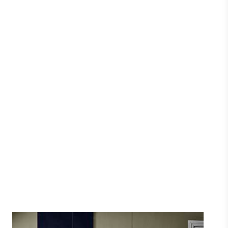
Su & Giu væglampe
RAXON
8009991059655
970 DKK
Vis produkt