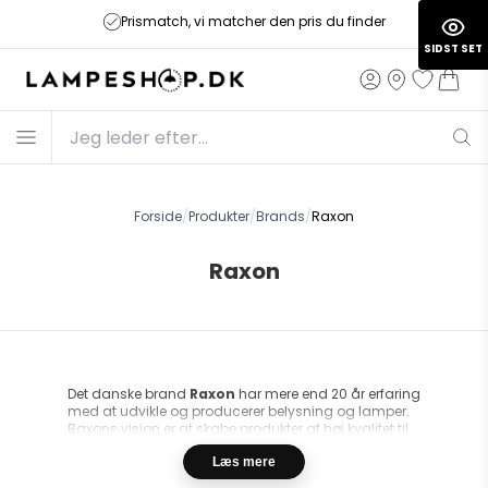
Prismatch, vi matcher den pris du finder
SIDST SET
Forside
/
Produkter
/
Brands
/
Raxon
Raxon
Det danske brand
Raxon
har mere end 20 år erfaring
med at udvikle og producerer belysning og lamper.
Raxons vision er at skabe produkter af høj kvalitet til
en attraktiv pris. Raxon ønsker at have tæt kontakt
med både forhandlere og kunder. På den måde kan
Læs mere
de lettere sætte sig ind i, hvad der er brug for på