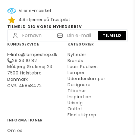
Vi er e-mærket
4,9 stjerner på Trustpilot
TILMELD DIG VORES NYHEDSBREV
TILMELD
KUNDESERVICE
KATEGORIER
info@lampeshop.dk
Nyheder
29 33 10 82
Brands
Måbjerg Skolevej 23
Louis Poulsen
Lamper
7500 Holstebro
Udendørslamper
Danmark
Designere
CVR. 45858472
Tilbehør
Inspiration
Udsalg
Outlet
Flad stikprop
INFORMATIONER
Om os