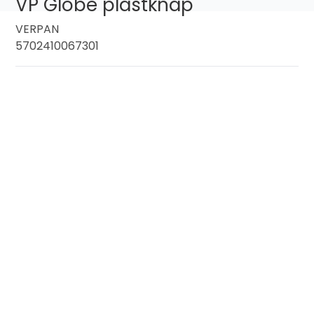
VP Globe plastknap
VERPAN
5702410067301