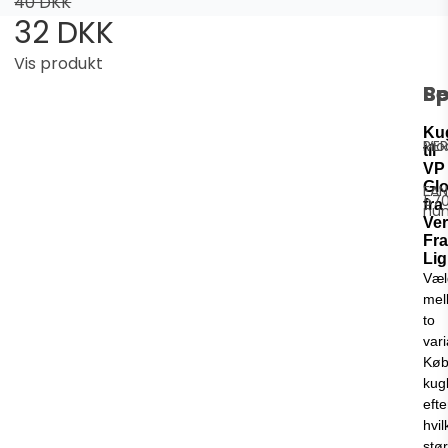
40 DKK
32 DKK
Vis produkt
Be
Sp
Ku
Pro
VE
til
VP
Gl
EAN
570
fra
nu
Ver
Fr
Lig
Væl
mel
to
vari
Kø
kug
efte
hvi
stør