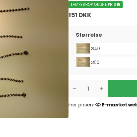
LAMPESHOP ONLINE PRIS
151 DKK
Størrelse
Ø40
Ø50
Prismatch
- Vi matcher prisen
E-mærket webshop