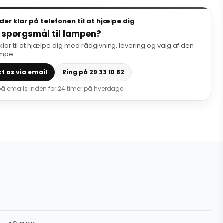
dder klar på telefonen til at hjælpe dig
 spørgsmål til lampen?
 klar til at hjælpe dig med rådgivning, levering og valg af den
ampe.
t os via email
Ring på 29 33 10 82
 på emails inden for 24 timer på hverdage.