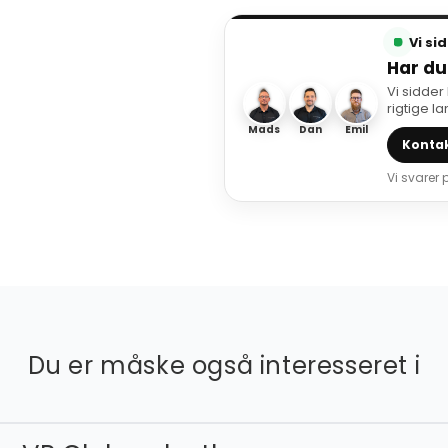
Vi si
Har du
Vi sidder
rigtige l
Mads
Dan
Emil
Kontak
Vi svarer
Du er måske også interesseret i