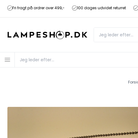
Fri fragt på ordrer over 499,-
100 dages udvidet returret
Forsi