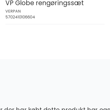
VP Globe rengøringssæt
VERPAN
5702410106604
 der har købt dette produkt har og