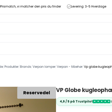
Prismatch, vi matcher den pris du finder
Levering: 3-5 Hverdage
de
/
Produkter
/
Brands
/
Verpan lamper
/
Verpan - tilbehør
/
Vp globe kugleo
VP Globe kugleoph
Reservedel
4,9 / 5 på Trustpilot
★
★
★
★
★