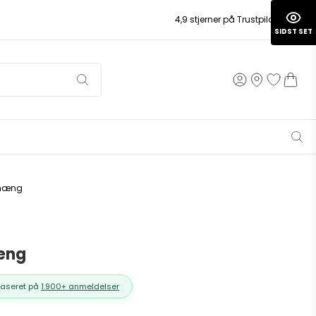
4,9 stjerner på Trustpilot
SIDST SET
phæng
æng
Baseret på
1.900+ anmeldelser