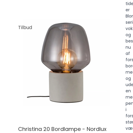
tid
er
Blo
ser
Tilbud
vok
og
bes
nu
af
for
bor
me
og
ud
en
met
pen
i
for
stør
Christina 20 Bordlampe - Nordlux
væ