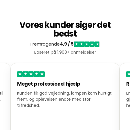
Vores kunder siger det
bedst
Fremragende
4,9 / 5
★
★
★
★
★
Baseret på
1.900+ anmeldelser
★
★
★
★
★
★
Meget professionel hjælp
Ri
l
Kunden fik god vejledning, lampen kom hurtigt
En 
frem, og oplevelsen endte med stor
gj
tilfredshed.
her