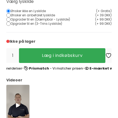
Vælg lyskilde
Ønsker ikke en Lyskilde
(+ Gratis)
Ønsker en anbefalet lyskilde
(+ 39 DKK)
Opgrader til en (Dæmpbar - Lyskilde)
(+ 99 DKK)
Opgrader til en (3-Trins Lyskilde)
(+ 99 DKK)
Ikke på lager
Læg i indkøbskurv
ldelser
Prismatch
- Vi matcher prisen
E-mærket webshop
Videoer