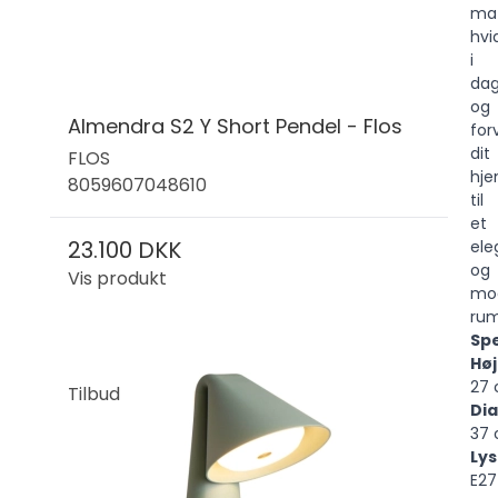
ma
hvi
i
da
og
Almendra S2 Y Short Pendel - Flos
for
dit
FLOS
hj
8059607048610
til
et
23.100 DKK
ele
og
Vis produkt
mo
rum
Spe
Hø
27 
Tilbud
Di
37 
Lys
E27