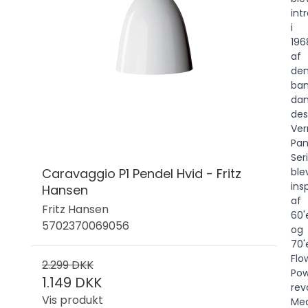
int
i
196
af
de
ba
dan
des
Ver
Pan
Ser
Caravaggio P1 Pendel Hvid - Fritz
ble
ins
Hansen
af
Fritz Hansen
60'
5702370069056
og
70'
Flo
2.299 DKK
Pow
1.149 DKK
rev
Vis produkt
Me