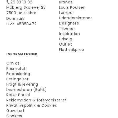
29 33 10 82
Brands
Måbjerg Skolevej 23
Louis Poulsen
Lamper
7500 Holstebro
Udendørslamper
Danmark
Designere
CVR. 45858472
Tilbehør
Inspiration
Udsalg
Outlet
Flad stikprop
INFORMATIONER
Om os
Prismatch
Finansiering
Betingelser
Fragt & levering
Lysmesteren (Butik)
Retur Portal
Reklamation & fortrydelsesret
Privatlivspolitik & Cookies
Gavekort
Cookies