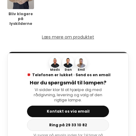
Bliv klogere
på
lyskilderne
Læs mere om produktet
Mads
Dan
Emil
Telefonen er lukket · Send os en email
Har du spørgsmål til lampen?
Vi sidder klar til at hjælpe dig med
rådgivning, levering og valg af den
rigtige lampe.
Kontakt os via email
Ring på 29 33 10 82
Vi svarer på emails inden for 24 timer på