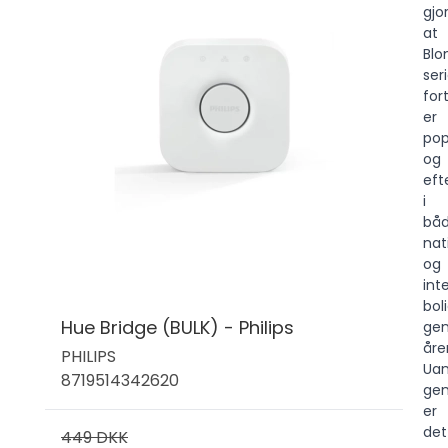
gjor
at
Blo
ser
for
er
po
og
eft
i
bå
nat
og
int
bol
Hue Bridge (BULK) - Philips
ge
åre
PHILIPS
Uan
8719514342620
gen
er
det
449 DKK