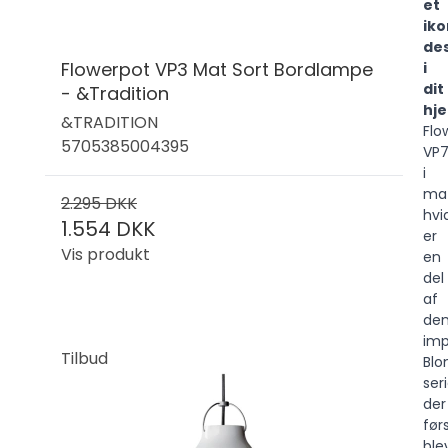
et
iko
de
Flowerpot VP3 Mat Sort Bordlampe
i
dit
- &Tradition
hj
&TRADITION
Flo
5705385004395
VP
i
ma
2.295 DKK
hvi
1.554 DKK
er
Vis produkt
en
del
af
de
im
Tilbud
Blo
seri
der
før
ble