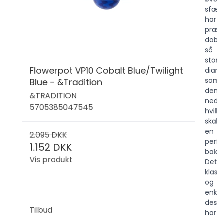
sf
har
præ
dob
så
sto
Flowerpot VP10 Cobalt Blue/Twilight
dia
so
Blue - &Tradition
de
&TRADITION
ned
5705385047545
hvi
ska
en
2.095 DKK
per
1.152 DKK
bal
Vis produkt
Det
kla
og
enk
des
Tilbud
har