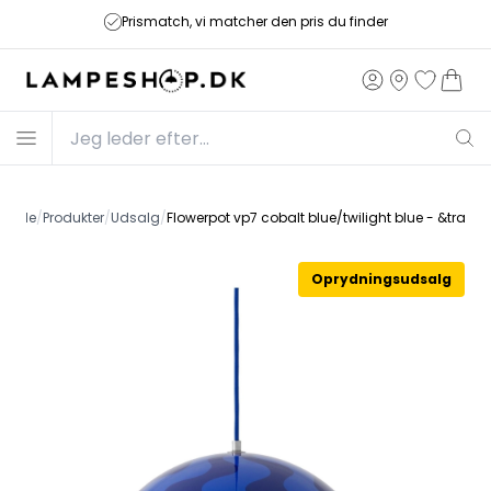
Prismatch, vi matcher den pris du finder
orside
/
Produkter
/
Udsalg
/
Flowerpot vp7 cobalt blue/twilight blue - &traditi
Oprydningsudsalg