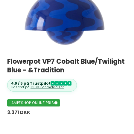
Flowerpot VP7 Cobalt Blue/Twilight
Blue - &Tradition
4,9 / 5 på Trustpilot
★
★
★
★
★
Baseret på
1.900+ anmeldelser
LAMPESHOP ONLINE PRIS
3.371 DKK