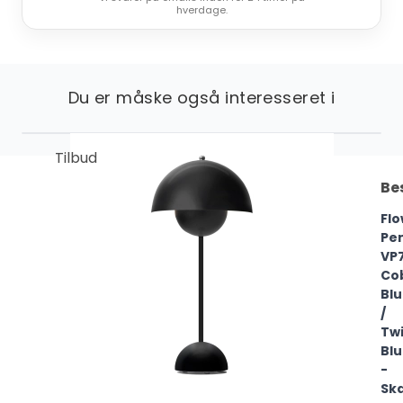
hverdage.
Du er måske også interesseret i
Tilbud
Be
Fl
Pe
VP
Co
Bl
/
Twi
Bl
-
Sk