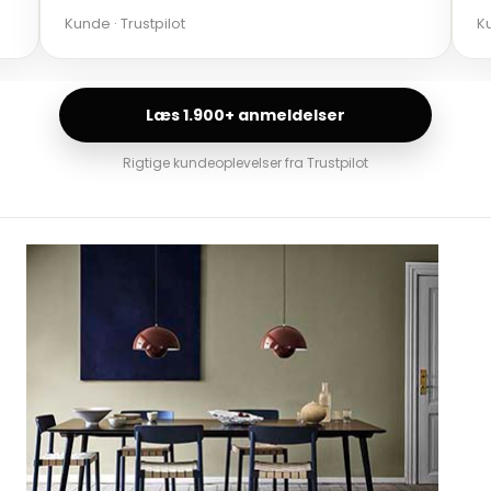
Kunde · Trustpilot
Kun
Læs 1.900+ anmeldelser
Rigtige kundeoplevelser fra Trustpilot