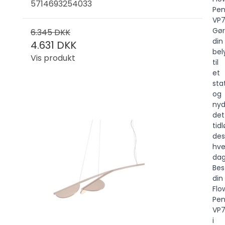
5714693254033
Pen
VP7
Gør
6.345 DKK
din
4.631 DKK
bel
Vis produkt
til
et
st
og
ny
det
tid
des
hve
dag
Best
din
Flo
Pen
VP
i