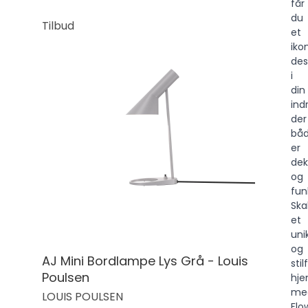
får
du
Tilbud
et
iko
des
i
din
ind
der
bå
er
dek
og
fun
Ska
et
uni
og
AJ Mini Bordlampe Lys Grå - Louis
stil
Poulsen
hj
me
LOUIS POULSEN
Flo