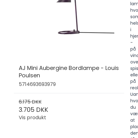
la
hvo
so
hel
i
hj
-
på
vin
ove
AJ Mini Aubergine Bordlampe - Louis
spi
Poulsen
elle
på
5714693693979
reo
Uan
hvo
6.175 DKK
du
3.705 DKK
væl
Vis produkt
at
pla
den