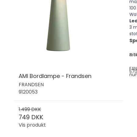
ma
100
Wat
Le
3 m
sto
Sp
Pro
&T
EAN
57
nu
AMI Bordlampe - Frandsen
FRANDSEN
9120053
1.499 DKK
749 DKK
Vis produkt