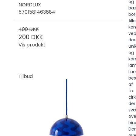
og
NORDLUX
bæ
5701581463684
bor
Alle
ken
400 DKK
ve
200 DKK
der
Vis produkt
uni
og
kar
la
La
Tilbud
bes
af
to
cirk
der
sv
ove
hin
De
øve