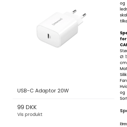
og
led
ska
tilk
Spe
for
CA
Stø
Ø: 1
cm
Mat
Sil
Far
Hvi
USB-C Adaptor 20W
og
Sor
99 DKK
Sp
Vis produkt
Pro
Um