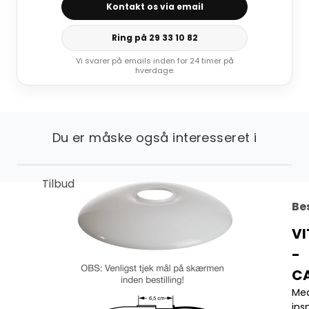
Kontakt os via email
Ring på 29 33 10 82
Vi svarer på emails inden for 24 timer på
hverdage.
Du er måske også interesseret i
Tilbud
Be
V
-
C
Me
ins