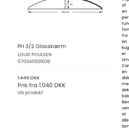
af
en
per
run
fo
fra
en
PH 3/2 Glasskærm
kug
er
LOUIS POULSEN
Um
5703411001639
Can
en
1.445 DKK
dis
me
Pris fra
1.040 DKK
dek
Vis produkt
bal
Be
ven
at
alle
lam