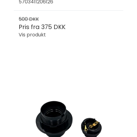
5703411206126
500 DKK
Pris fra
375 DKK
Vis produkt