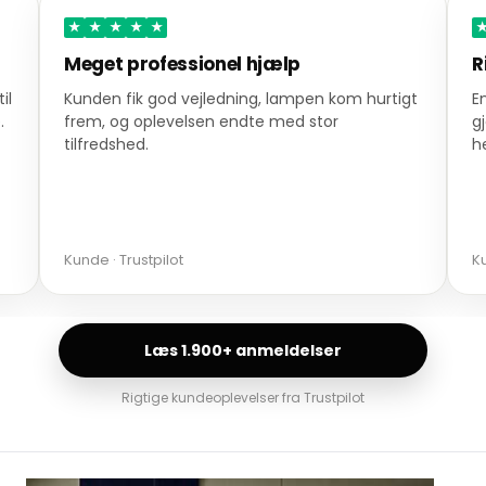
★
★
★
★
★
Meget professionel hjælp
R
il
Kunden fik god vejledning, lampen kom hurtigt
En
.
frem, og oplevelsen endte med stor
gj
tilfredshed.
he
Kunde · Trustpilot
Ku
Læs 1.900+ anmeldelser
Rigtige kundeoplevelser fra Trustpilot