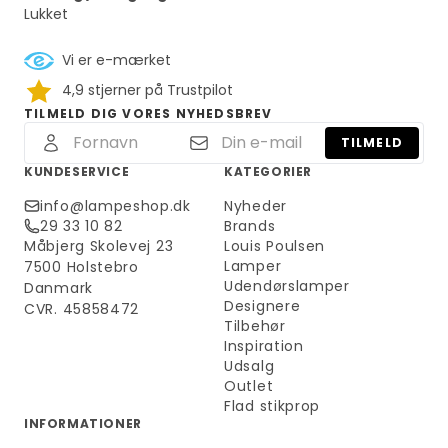
Lukket
Vi er e-mærket
4,9 stjerner på Trustpilot
TILMELD DIG VORES NYHEDSBREV
TILMELD
KUNDESERVICE
KATEGORIER
info@lampeshop.dk
Nyheder
29 33 10 82
Brands
Måbjerg Skolevej 23
Louis Poulsen
Lamper
7500 Holstebro
Udendørslamper
Danmark
Designere
CVR. 45858472
Tilbehør
Inspiration
Udsalg
Outlet
Flad stikprop
INFORMATIONER