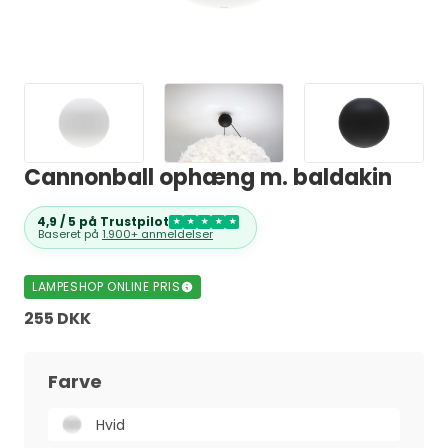
Cannonball ophæng m. baldakin
4,9 / 5 på Trustpilot
★
★
★
★
★
Baseret på
1.900+ anmeldelser
LAMPESHOP ONLINE PRIS
255 DKK
Farve
Hvid