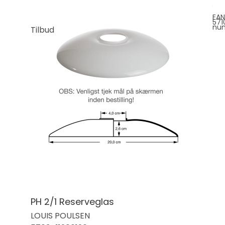
EAN
571
nu
Tilbud
PH 2/1 Reserveglas
LOUIS POULSEN