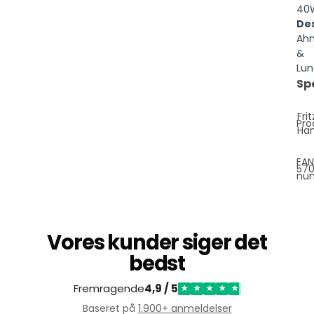
40
De
Ah
&
Lun
Sp
Frit
Pro
Ha
EAN
57
nu
Vores kunder siger det
bedst
Fremragende
4,9 / 5
★
★
★
★
★
Baseret på
1.900+ anmeldelser