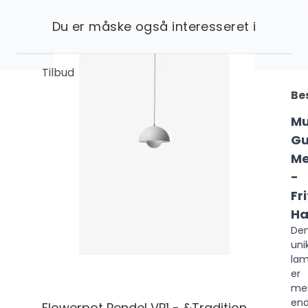
Du er måske også interesseret i
Tilbud
Be
Mu
Gu
Me
-
Fri
Ha
De
uni
la
er
me
en
Flowerpot Pendel VP1 - &Tradition