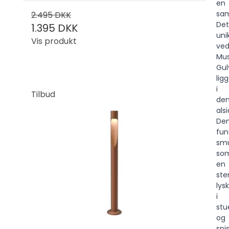
en
sam
2.495 DKK
Det
1.395 DKK
uni
Vis produkt
ve
Mus
Gu
lig
i
Tilbud
de
als
De
fun
sm
so
en
ste
lysk
i
stu
og
spi