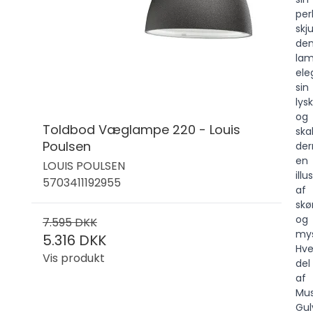
per
skju
de
la
ele
sin
lysk
og
Toldbod Væglampe 220 - Louis
ska
Poulsen
de
en
LOUIS POULSEN
illu
5703411192955
af
sk
og
7.595 DKK
mys
5.316 DKK
Hve
Vis produkt
del
af
Mus
Gu