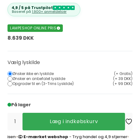
4,9 / 5 på Trustpilot
★
★
★
★
★
Baseret på
1.900+ anmeldelser
LAMPESHOP ONLINE PRIS
8.639 DKK
Vælg lyskilde
Ønsker ikke en lyskilde
(+ Gratis)
Ønsker en anbefalet lyskilde
(+ 39 DKK)
Opgrader til en (3-Trins Lyskilde)
(+ 99 DKK)
På lager
Læg i indkøbskurv
en
E-mærket webshop
- Tryg handel og 4,9 stjerner
4,9 