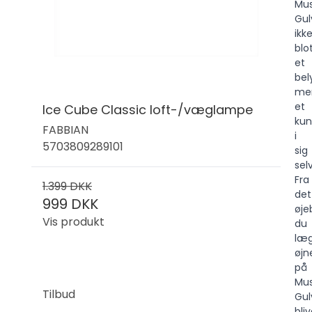
Mus
Gu
ikk
blo
et
bel
me
et
Ice Cube Classic loft-/væglampe
kun
FABBIAN
i
5703809289101
sig
selv
Fra
1.399 DKK
det
999 DKK
øjeb
Vis produkt
du
læ
øjn
på
Mus
Tilbud
Gul
bliv