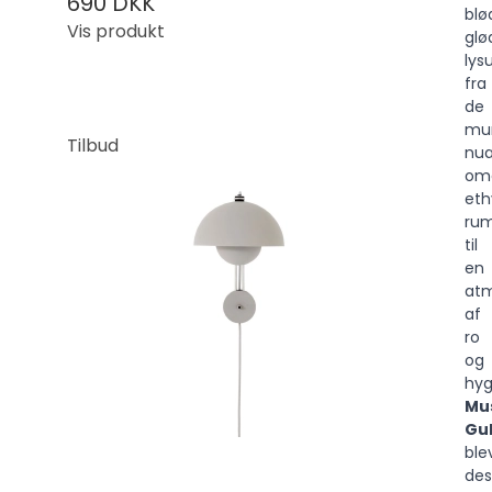
690 DKK
blø
Vis produkt
glø
lys
fra
de
mu
Tilbud
nu
om
eth
ru
til
en
at
af
ro
og
hyg
Mu
Gu
ble
des