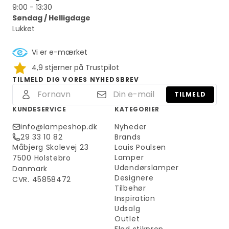
9:00 - 13:30
Søndag / Helligdage
Lukket
Vi er e-mærket
4,9 stjerner på Trustpilot
TILMELD DIG VORES NYHEDSBREV
TILMELD
KUNDESERVICE
KATEGORIER
info@lampeshop.dk
Nyheder
29 33 10 82
Brands
Måbjerg Skolevej 23
Louis Poulsen
Lamper
7500 Holstebro
Udendørslamper
Danmark
Designere
CVR. 45858472
Tilbehør
Inspiration
Udsalg
Outlet
Flad stikprop