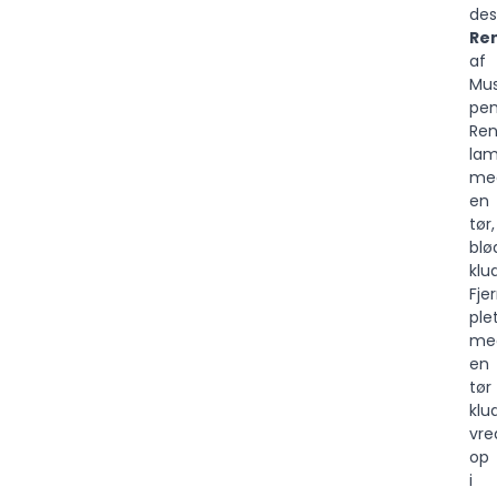
des
Re
af
Mus
pen
Ren
la
me
en
tør,
blø
klud
Fje
ple
me
en
tør
klu
vre
op
i