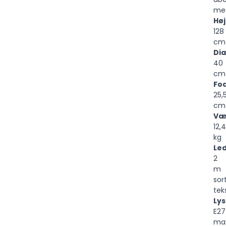
me
Hø
128
cm
Di
40
cm
Fo
25,
cm
Væ
12,4
kg
Le
2
m
sor
teks
Lys
E27
ma