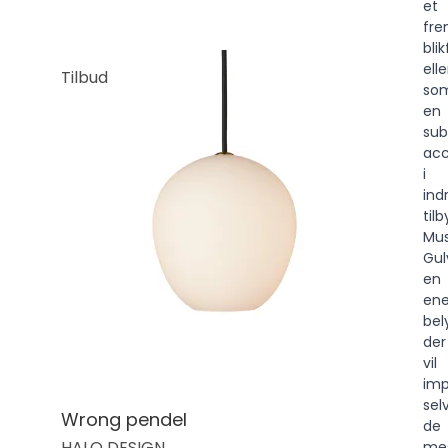
et
fr
bli
elle
Tilbud
so
en
subt
ac
i
ind
til
Mus
Gu
en
en
bel
der
vil
im
sel
Wrong pendel
de
HALO DESIGN
me