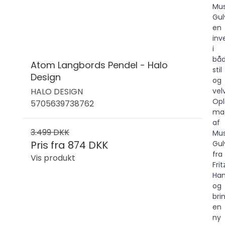
Mus
Gu
en
inv
i
bå
Atom Langbords Pendel - Halo
stil
Design
og
HALO DESIGN
vel
Opl
5705639738762
ma
af
3.499 DKK
Mus
Pris fra
874 DKK
Gu
fra
Vis produkt
Frit
Ha
og
bri
en
ny