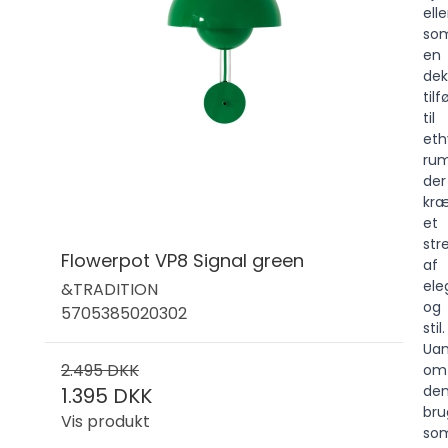
elle
so
en
dek
tilf
til
eth
rum
der
kræ
et
stre
Flowerpot VP8 Signal green
af
ele
&TRADITION
og
5705385020302
stil.
Uan
2.495 DKK
om
de
1.395 DKK
bru
Vis produkt
so