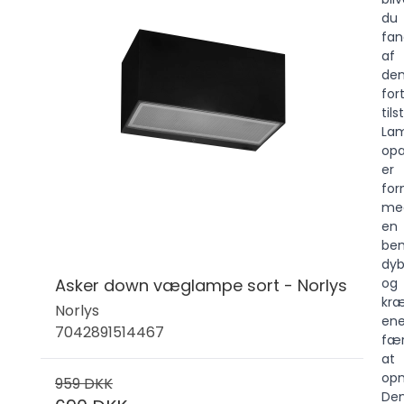
du
fan
af
de
for
til
La
opa
er
for
me
en
be
dy
Asker down væglampe sort - Norlys
og
kræ
Norlys
en
7042891514467
fær
at
opn
959 DKK
De