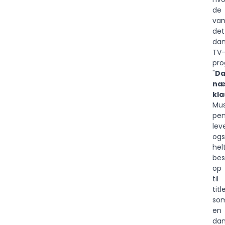
de
van
det
dan
TV
pr
"
Da
næ
kla
Mus
pen
lev
og
hel
be
op
til
titl
so
en
dan