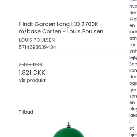
hvo
de
ska
Flindt Garden Lang LED 2700K
en
m/base Corten - Louis Poulsen
ind
at
LOUIS POULSEN
for
5714693639434
enh
lejl
Sam
2.495 DKK
kan
1.821 DKK
de
Vis produkt
og
tje
so
en
ele
Tilbud
læ
i
et
hj