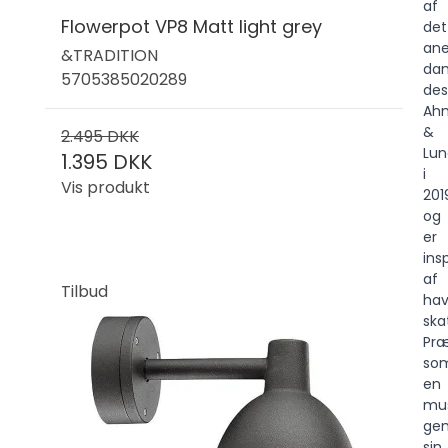
af
Flowerpot VP8 Matt light grey
det
ane
&TRADITION
dan
5705385020289
des
Ah
&
2.495 DKK
Lun
1.395 DKK
i
Vis produkt
201
og
er
ins
af
Tilbud
hav
ska
Præ
so
en
mus
ge
sin