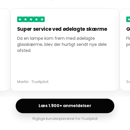
★
★
★
★
★
Super service ved ødelagte skærme
G
Da en lampe kom frem med ødelagte
F
glasskærme, blev der hurtigt sendt nye dele
p
afsted.
Martin · Trustpilot
Sv
Læs 1.900+ anmeldelser
Rigtige kundeoplevelser fra Trustpilot