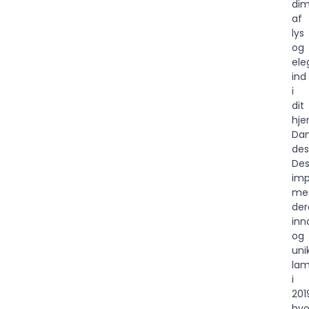
dim
af
lys
og
ele
ind
i
dit
hje
Da
des
De
im
me
der
inn
og
uni
lam
i
201
hvo