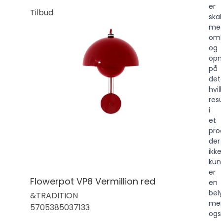
er
Tilbud
ska
me
om
og
op
på
deta
hvi
res
i
et
pro
der
ikk
kun
er
Flowerpot VP8 Vermillion red
en
bel
&TRADITION
me
5705385037133
og