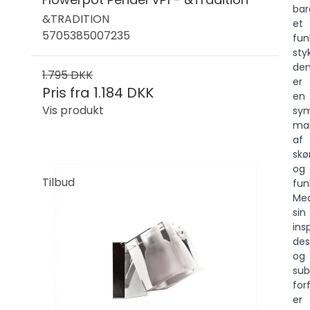
bar
&TRADITION
et
5705385007235
fun
sty
de
1.795 DKK
er
Pris fra
1.184 DKK
en
Vis produkt
sym
man
af
sk
og
Tilbud
fun
Me
sin
ins
des
og
sub
for
er