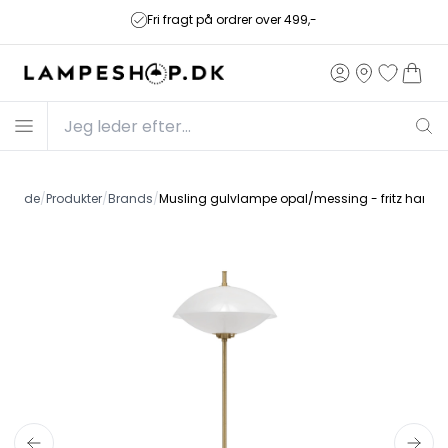
Fri fragt på ordrer over 499,-
Forside
/
Produkter
/
Brands
/
Musling gulvlampe opal/messing - fritz hanse