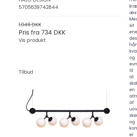
kr
5705639742844
æst
Me
1.049 DKK
sit
Pris fra
734 DKK
en
des
Vis produkt
hå
kva
og
ev
til
Tilbud
at
ska
en
at
af
uov
sk
og
kom
er