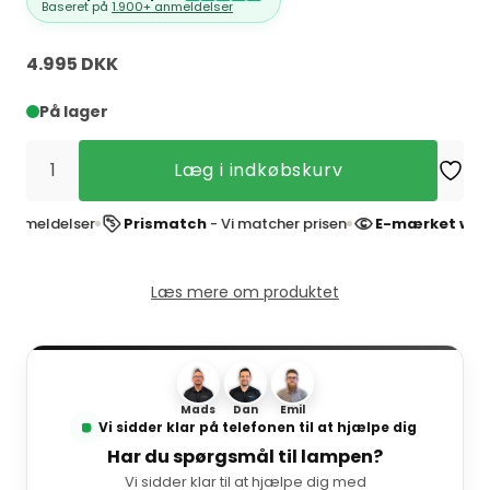
Baseret på
1.900+ anmeldelser
4.995 DKK
På lager
Læg i indkøbskurv
elser
Prismatch
- Vi matcher prisen
E-mærket webshop
- 
Læs mere om produktet
Mads
Dan
Emil
Vi sidder klar på telefonen til at hjælpe dig
Har du spørgsmål til lampen?
Vi sidder klar til at hjælpe dig med