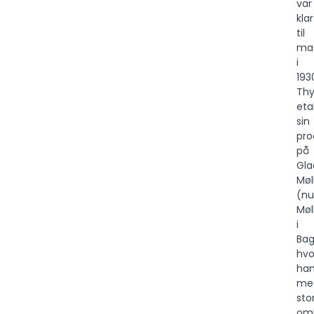
var
klar
til
mas
i
193
Thy
eta
sin
pro
på
Gla
Møl
(nu
Møl
i
Bag
hvo
ha
me
sto
om