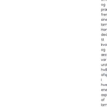
og
præ
fre
sin
lam
Ha
ded
til
kva
og
æst
var
uro
hvi
afs
i
hve
ene
asp
af
lam