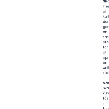
Sk
Fre
af
kar
der
ge
en
sær
oli
for
at
op
en
uni
sto
-
Var
Sk
ku
fås
i
for