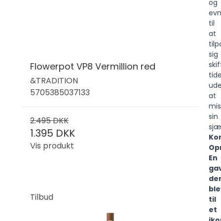
og
ev
til
at
til
sig
ski
Flowerpot VP8 Vermillion red
tid
&TRADITION
ud
5705385037133
at
mis
sin
2.495 DKK
sjæ
1.395 DKK
Kon
Vis produkt
Opr
En
ga
de
ble
Tilbud
til
et
iko