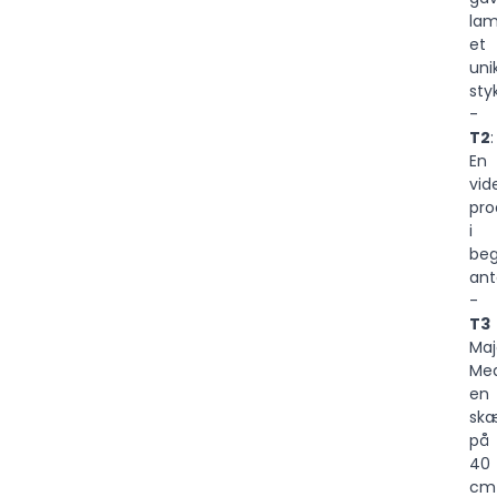
lam
et
uni
sty
-
T2
:
En
vid
pro
i
be
ant
-
T3
Maj
Me
en
sk
på
40
cm