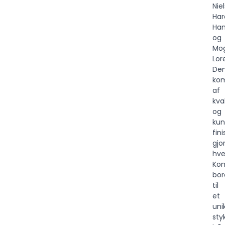
Nie
Har
Ha
og
Mo
Lor
De
kom
af
kva
og
kun
fini
gjo
hve
Kon
bo
til
et
uni
sty