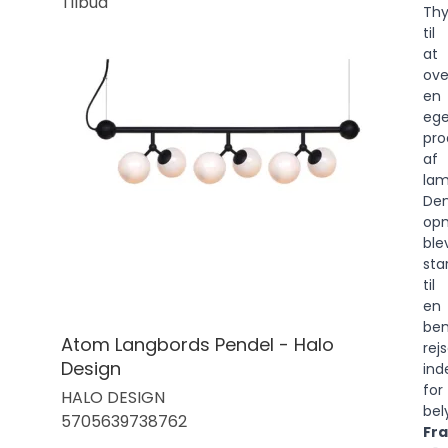
Tilbud
Thy
til
at
ove
en
ege
pro
af
lam
De
opm
ble
sta
til
en
be
Atom Langbords Pendel - Halo
rej
Design
ind
for
HALO DESIGN
bel
5705639738762
Fra