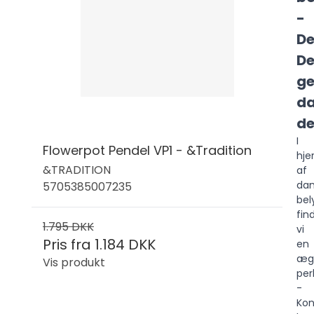
-
De
De
ge
d
de
I
Flowerpot Pendel VP1 - &Tradition
hje
&TRADITION
af
dan
5705385007235
bel
fin
1.795 DKK
vi
Pris fra
1.184 DKK
en
æg
Vis produkt
per
-
Kon