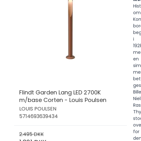
His
om
Kon
bo
be
i
192
me
en
sim
me
bet
ges
Flindt Garden Lang LED 2700K
Bil
Niel
m/base Corten - Louis Poulsen
Ra
LOUIS POULSEN
Thy
5714693639434
sto
ove
for
2.495 DKK
de