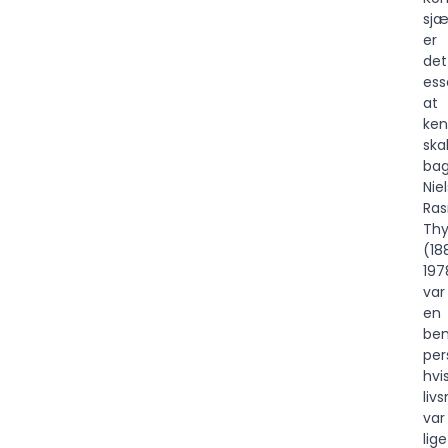
sjæ
er
det
ess
at
ke
ska
bag
Niel
Ra
Thy
(18
197
var
en
be
per
hvi
livs
var
lige