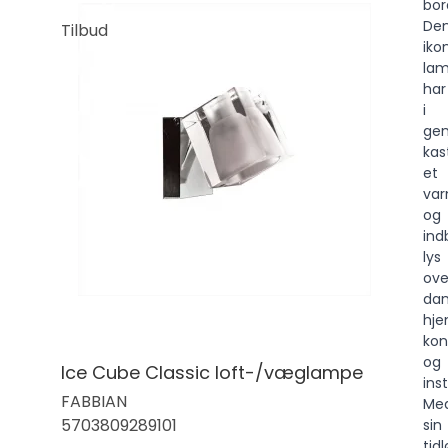
bor
De
Tilbud
iko
la
har
i
gen
kas
et
va
og
ind
lys
ove
dan
hje
kon
og
Ice Cube Classic loft-/væglampe
inst
FABBIAN
Me
5703809289101
sin
tid