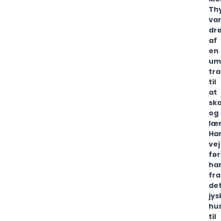
Th
va
dr
af
en
um
tr
til
at
sk
og
lær
Ha
vej
før
ha
fra
de
jys
hu
til