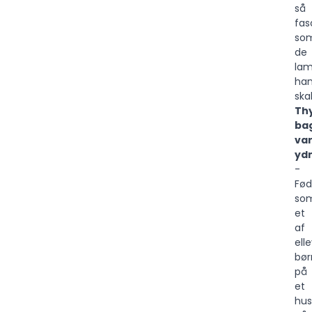
så
fas
so
de
lam
ha
ska
Th
ba
va
yd
-
Fød
so
et
af
ell
bør
på
et
hu