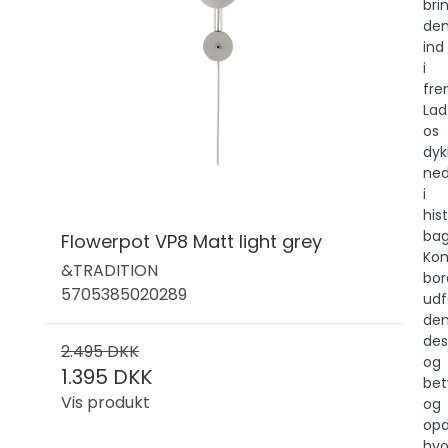
bri
de
ind
i
fre
Lad
os
dyk
ne
i
his
ba
Flowerpot VP8 Matt light grey
Kon
&TRADITION
bor
5705385020289
udf
de
des
2.495 DKK
og
1.395 DKK
bet
Vis produkt
og
opd
hvo