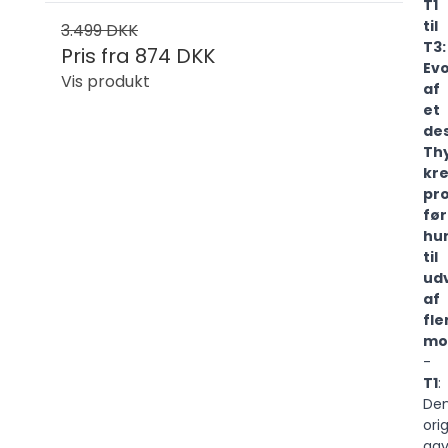
T1
til
3.499 DKK
T3:
Pris fra
874 DKK
Ev
Vis produkt
af
et
de
Th
kre
pr
før
hur
til
udv
af
fle
mod
-
T1
:
De
ori
ga