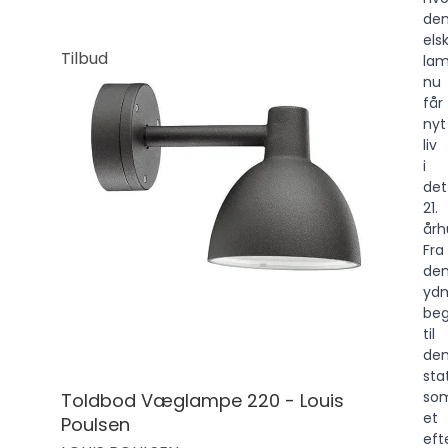
de
els
Tilbud
la
nu
får
nyt
liv
i
det
21.
årh
Fra
de
yd
beg
til
de
sta
so
Toldbod Væglampe 220 - Louis
et
Poulsen
eft