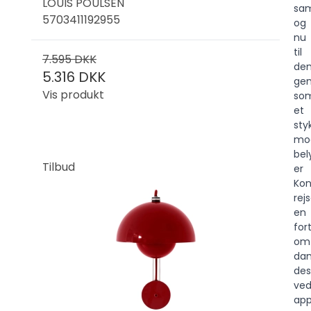
LOUIS POULSEN
sam
5703411192955
og
nu
til
7.595 DKK
de
5.316 DKK
ge
Vis produkt
so
et
sty
mo
bel
Tilbud
er
Kon
rej
en
for
om
dan
des
ve
app