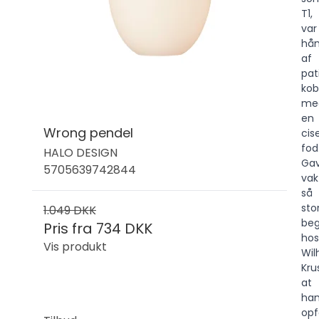
T1,
var
hån
af
pat
kob
me
en
Wrong pendel
cis
fod
HALO DESIGN
Ga
5705639742844
vak
så
sto
1.049 DKK
beg
Pris fra
734 DKK
hos
Vis produkt
Wil
Kru
at
ha
opf