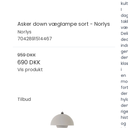
kul
I
dag
tak
Asker down væglampe sort - Norlys
væ
Norlys
Del
7042891514467
ded
ind
gen
959 DKK
de
690 DKK
kla
Vis produkt
i
en
mo
for
der
Tilbud
hyl
de
rig
his
og