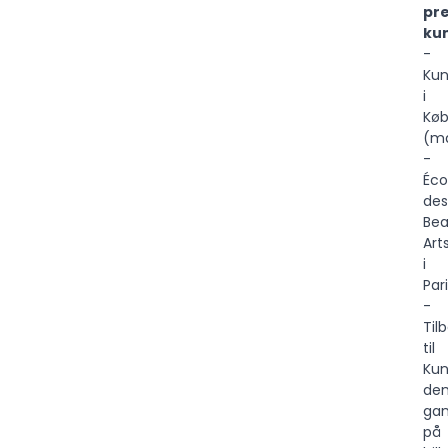
pre
kun
-
Kun
i
Kø
(ma
-
Éco
des
Be
Art
i
Par
-
Til
til
Kun
de
ga
på