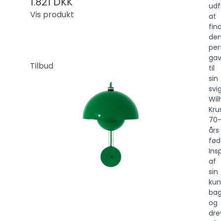
1.821 DKK
udf
Vis produkt
at
fin
de
per
ga
Tilbud
til
sin
svi
Wil
Kru
70
års
fød
Ins
af
sin
kun
ba
og
dre