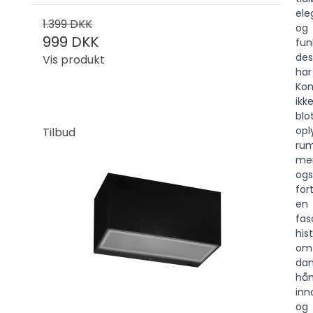
ele
1.399 DKK
og
999 DKK
fun
des
Vis produkt
har
Kon
ikk
blo
opl
Tilbud
rum
me
og
for
en
fas
his
om
dan
hån
inn
og