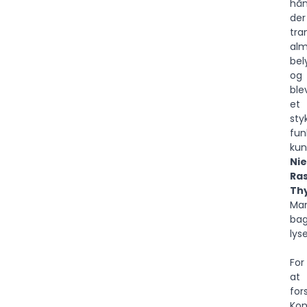
hån
der
tra
alm
bel
og
ble
et
sty
fun
kun
Nie
Ra
Thy
Ma
ba
lys
For
at
for
Kon