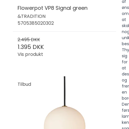
af
Flowerpot VP8 Signal green
øns
om
&TRADITION
at
5705385020302
ska
no
unik
2.495 DKK
bes
1.395 DKK
Thy
Vis produkt
sig
for
at
des
og
Tilbud
fre
en
bor
De
før
lam
ken
so