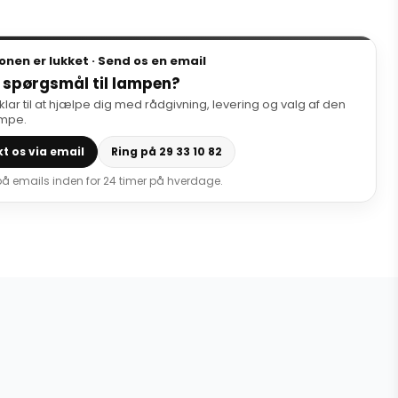
onen er lukket · Send os en email
 spørgsmål til lampen?
 klar til at hjælpe dig med rådgivning, levering og valg af den
ampe.
t os via email
Ring på 29 33 10 82
 på emails inden for 24 timer på hverdage.