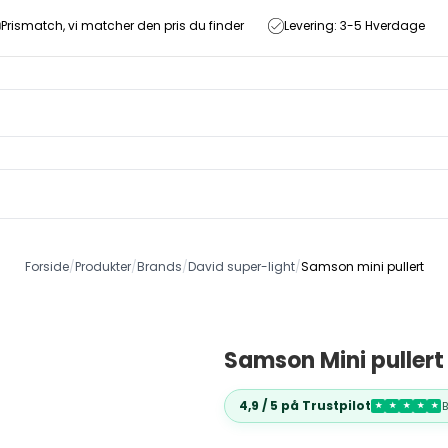
Prismatch, vi matcher den pris du finder
Levering: 3-5 Hverdage
Forside
/
Produkter
/
Brands
/
David super-light
/
Samson mini pullert
Samson Mini pullert
4,9 / 5 på Trustpilot
★
★
★
★
★