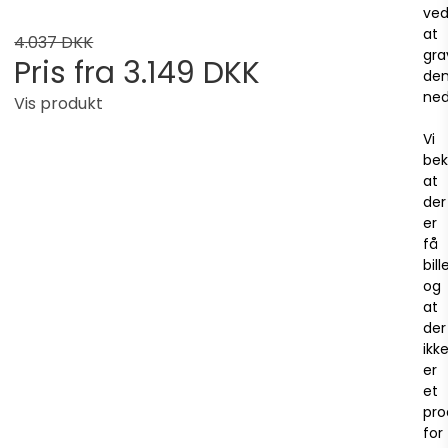
ve
at
4.037 DKK
gra
Pris fra
3.149 DKK
de
ned
Vis produkt
Vi
bek
at
der
er
få
bill
og
at
der
ikk
er
et
pro
for