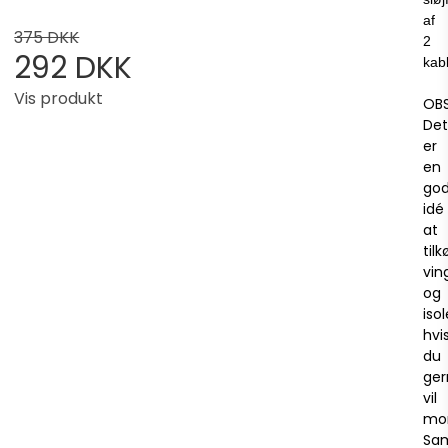
af
375 DKK
2
292 DKK
kabl
Vis produkt
OBS
Det
er
en
go
idé
at
til
vi
og
iso
hvi
du
ger
vil
mo
Sa