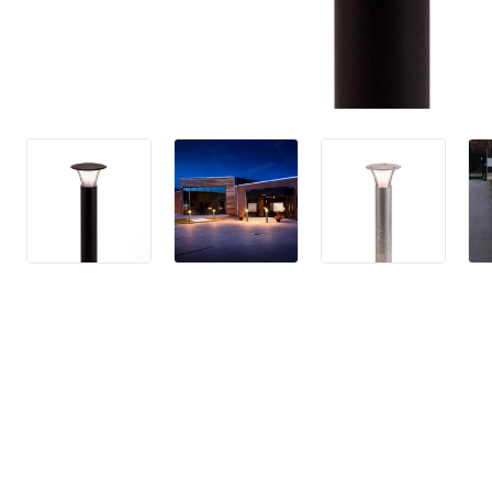
4,9 stjerner på Trustpilot
ud af 1900+ anmeldelser