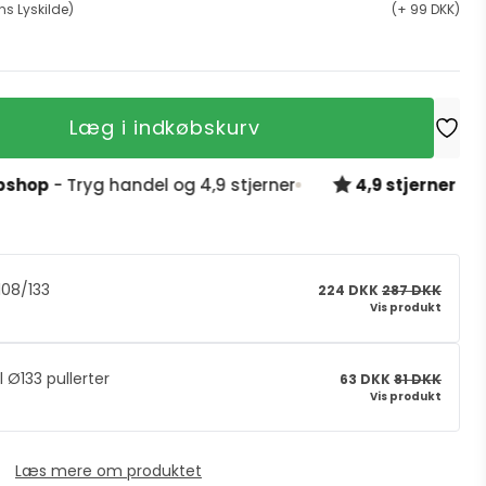
ns Lyskilde)
(+ 99 DKK)
Læg i indkøbskurv
p
- Tryg handel og 4,9 stjerner
4,9 stjerner på Trus
08/133
224 DKK
287 DKK
Vis produkt
l Ø133 pullerter
63 DKK
81 DKK
Vis produkt
Læs mere om produktet