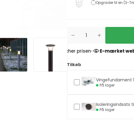
Opgrader til en (3-Tri
Prismatch
- Vi matcher prisen
E-mærket websho
Tilkøb
Vingefundament 1
På lager
Isoleringsindsats ti
På lager