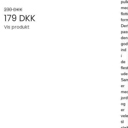
pul
me
230 DKK
flot
179 DKK
for
Der
Vis produkt
pas
den
god
ind
i
de
fles
ude
Sa
er
me
jor
og
er
vel
til
sløj