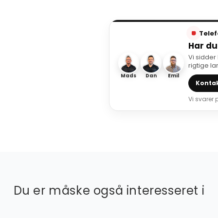
Telef
Har du
Vi sidder
rigtige l
Mads
Dan
Emil
Kontak
Vi svarer
Du er måske også interesseret i