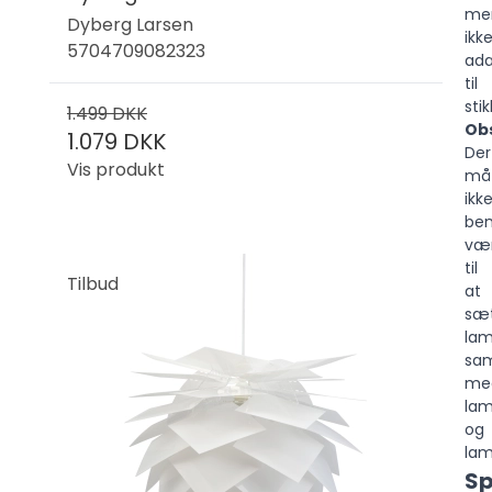
me
Dyberg Larsen
ikk
5704709082323
ada
til
sti
1.499 DKK
Ob
1.079 DKK
Der
Vis produkt
må
ikk
ben
vær
til
Tilbud
at
sæ
la
sa
me
la
og
lam
Sp