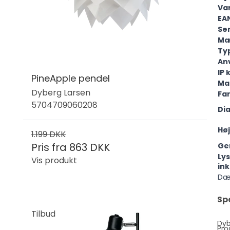
Va
EA
Ser
Mæ
Ty
An
IP 
PineApple pendel
Ma
Dyberg Larsen
Fa
5704709060208
Di
Hø
1.199 DKK
Pris fra
863 DKK
Ge
Lys
Vis produkt
in
Dæ
Sp
Tilbud
Dy
Pro