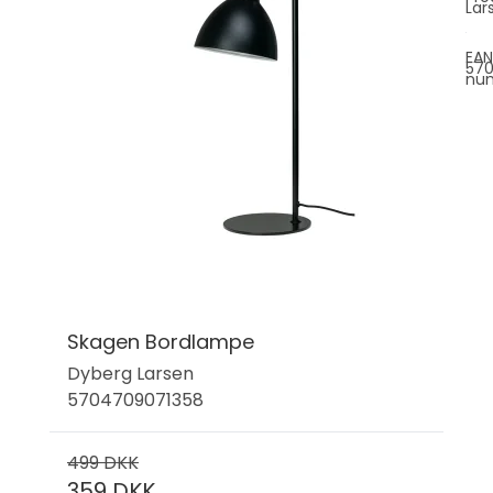
Lar
EAN
57
nu
Skagen Bordlampe
Dyberg Larsen
5704709071358
499 DKK
359 DKK