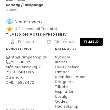
Søndag / Helligdage
Lukket
Vi er e-mærket
4,9 stjerner på Trustpilot
TILMELD DIG VORES NYHEDSBREV
TILMELD
KUNDESERVICE
KATEGORIER
info@lampeshop.dk
Nyheder
29 33 10 82
Brands
Måbjerg Skolevej 23
Louis Poulsen
Lamper
7500 Holstebro
Udendørslamper
Danmark
Designere
CVR. 45858472
Tilbehør
Inspiration
Udsalg
Outlet
Flad stikprop