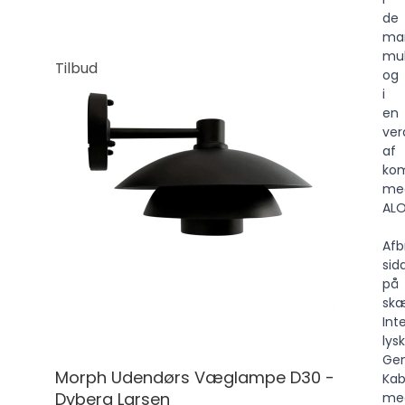
de
ma
mul
Tilbud
og
i
en
ver
af
kom
me
ALO
Afb
sid
på
sk
Int
lysk
Gen
Morph Udendørs Væglampe D30 -
Kab
Dyberg Larsen
med