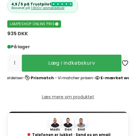
4,9 / 5 på Trustpilot
★
★
★
★
★
Baseret på
1.900+ anmeldelser
LAMPESHOP ONLINE PRIS
935 DKK
På lager
Læg i indkøbskurv
elser
Prismatch
- Vi matcher prisen
E-mærket webshop
- 
Læs mere om produktet
Mads
Dan
Emil
Telefonen er lukket · Send os en email