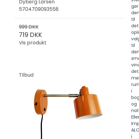
Dyberg Larsen
gør
5704709093558
de
til
det
999 DKK
opl
719 DKK
val
Vis produkt
til
de
sma
vin
det
Tilbud
mø
ru
i
bog
og
nat
Elle
Im
AL
i