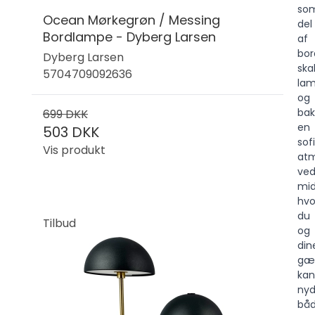
so
Ocean Mørkegrøn / Messing
del
Bordlampe - Dyberg Larsen
af
bo
Dyberg Larsen
ska
5704709092636
la
og
bak
699 DKK
en
503 DKK
sof
Vis produkt
at
ve
mid
hvo
du
Tilbud
og
din
gæ
kan
ny
bå