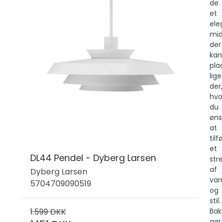
de
et
ele
mid
der
kan
pla
lige
der
hvo
du
øns
at
tilf
et
DL44 Pendel - Dyberg Larsen
stre
af
Dyberg Larsen
va
5704709090519
og
stil.
1.599 DKK
Bak
gør