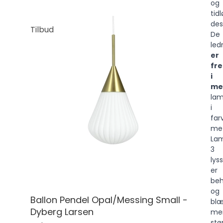
og
tidl
des
Tilbud
De
led
er
fre
i
me
la
i
far
met
La
3
lys
er
beh
og
Ballon Pendel Opal/Messing Small -
blæ
Dyberg Larsen
me
stø