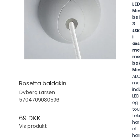
LE
Mi
be
3
stk
i
æs
me
me
ba
Mi
ALO
Rosetta baldakin
me
ind
Dyberg Larsen
LED
5704709080596
og
tou
tek
69 DKK
har
Vis produkt
et
har