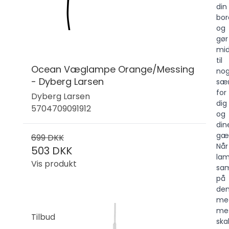
din
bo
og
gør
mid
til
Ocean Væglampe Orange/Messing
no
- Dyberg Larsen
sær
for
Dyberg Larsen
dig
5704709091912
og
din
gæs
699 DKK
Når
503 DKK
la
Vis produkt
sam
på
de
me
mes
Tilbud
ska