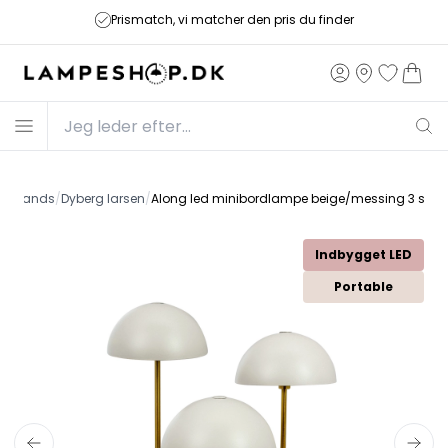
Prismatch, vi matcher den pris du finder
r
/
Brands
/
Dyberg larsen
/
Along led minibordlampe beige/messing 3 stk. 
Indbygget LED
Portable