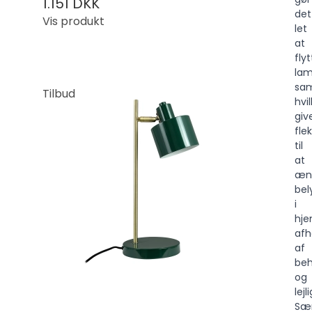
1.151 DKK
det
Vis produkt
let
at
fly
la
sam
Tilbud
hvi
giv
flek
til
at
æn
bel
i
hj
af
af
be
og
lejl
Sær