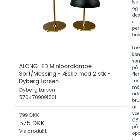
lys
og
des
i
per
bal
La
kan
sam
ALONG LED Minibordlampe
på
Sort/Messing - Æske med 2 stk -
fle
Dyberg Larsen
for
må
Dyberg Larsen
ud
5704709091561
bru
af
vær
799 DKK
Gå
575 DKK
på
Vis produkt
opd
i