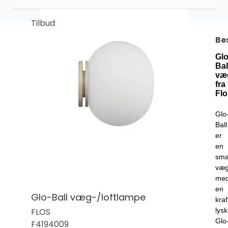
Tilbud
Be
Glo
Bal
væ
fra
Flo
Glo
Ball
er
en
sma
væg
me
en
Glo-Ball væg-/loftlampe
kraf
FLOS
lysk
Glo
F4194009