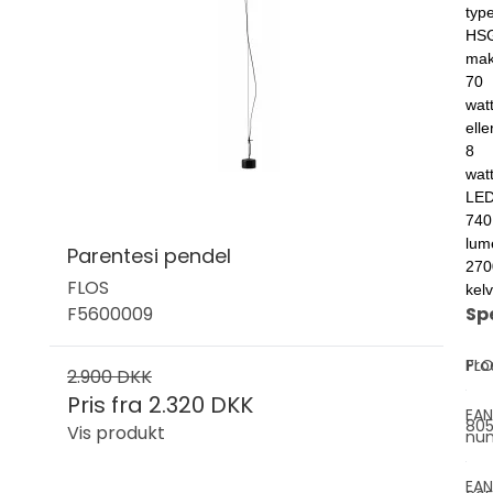
typ
HS
mak
70
wat
elle
8
wat
LE
740
lum
Parentesi pendel
270
FLOS
kelv
F5600009
Sp
Pro
FL
2.900 DKK
Pris fra
2.320 DKK
EAN
80
Vis produkt
nu
EAN