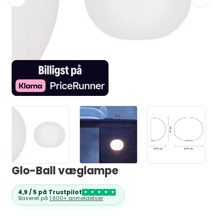
Glo-Ball væglampe
4,9 / 5 på Trustpilot
★
★
★
★
★
Baseret på
1.900+ anmeldelser