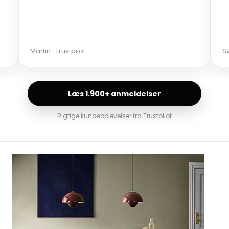
Martin · Trustpilot
Sv
Læs 1.900+ anmeldelser
Rigtige kundeoplevelser fra Trustpilot