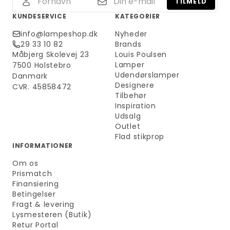
TILMELD
KUNDESERVICE
KATEGORIER
info@lampeshop.dk
Nyheder
29 33 10 82
Brands
Måbjerg Skolevej 23
Louis Poulsen
Lamper
7500 Holstebro
Udendørslamper
Danmark
Designere
CVR. 45858472
Tilbehør
Inspiration
Udsalg
Outlet
Flad stikprop
INFORMATIONER
Om os
Prismatch
Finansiering
Betingelser
Fragt & levering
Lysmesteren (Butik)
Retur Portal