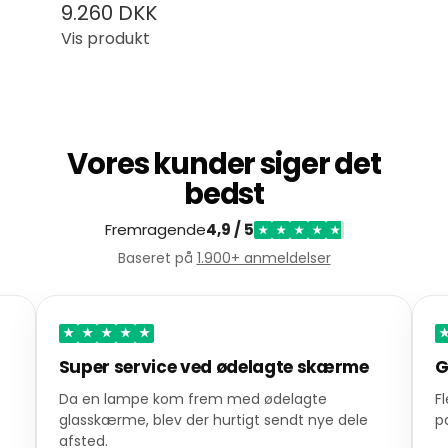
9.260 DKK
Vis produkt
Vores kunder siger det
bedst
Fremragende
4,9 / 5
★
★
★
★
★
Baseret på
1.900+ anmeldelser
★
★
★
★
★
Super service ved ødelagte skærme
G
Da en lampe kom frem med ødelagte
F
glasskærme, blev der hurtigt sendt nye dele
p
afsted.