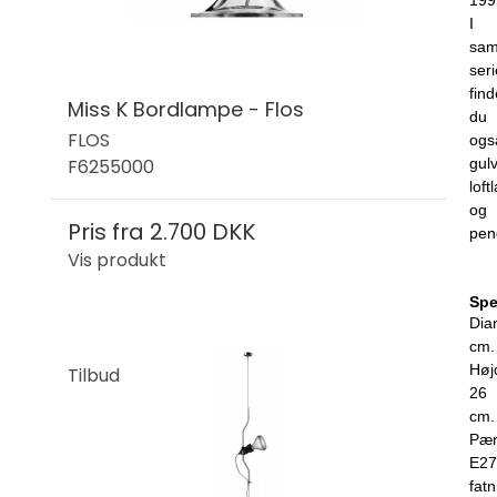
199
I
sa
seri
find
Miss K Bordlampe - Flos
du
FLOS
ogs
F6255000
gul
lof
og
Pris fra
2.700 DKK
pen
Vis produkt
Spe
Dia
cm.
Høj
Tilbud
26
cm.
Pær
E27
fatn