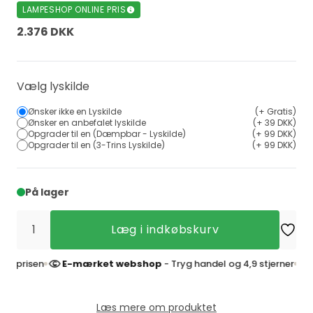
LAMPESHOP ONLINE PRIS
2.376 DKK
Vælg lyskilde
Ønsker ikke en Lyskilde
(+ Gratis)
Ønsker en anbefalet lyskilde
(+ 39 DKK)
Opgrader til en (Dæmpbar - Lyskilde)
(+ 99 DKK)
Opgrader til en (3-Trins Lyskilde)
(+ 99 DKK)
På lager
Læg i indkøbskurv
risen
E-mærket webshop
- Tryg handel og 4,9 stjerner
4
Læs mere om produktet