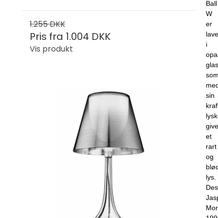
Ball
W
1.255 DKK
er
Pris fra
1.004 DKK
lave
i
Vis produkt
opa
glas
so
me
sin
kraf
lysk
give
et
rart
og
blø
lys.
Des
Jas
Mor