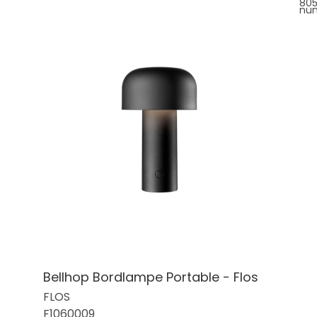
80
nu
Bellhop Bordlampe Portable - Flos
FLOS
F1060009