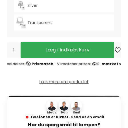
Silver
Transparent
Læg i indkøbskurv
meldelser
Prismatch
- Vi matcher prisen
E-mærket websh
Læs mere om produktet
Mads
Dan
Emil
Telefonen er lukket · Send os en email
Har du spørgsmål til lampen?