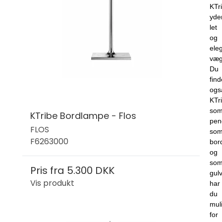
KTr
yde
let
og
ele
væg
Du
find
ogs
KTr
so
KTribe Bordlampe - Flos
pen
FLOS
so
F6263000
bor
og
so
Pris fra
5.300 DKK
gul
Vis produkt
har
du
mul
for