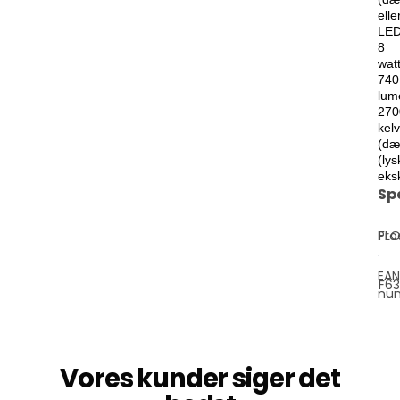
elle
LE
8
watt
740
lum
270
kelv
(dæ
(lys
eksk
Sp
Pro
FL
EAN
F6
nu
Vores kunder siger det