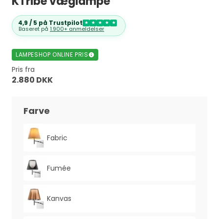
KTribe væglampe
4,9 / 5 på Trustpilot
★
★
★
★
★
Baseret på
1.900+ anmeldelser
LAMPESHOP ONLINE PRIS
Pris fra
2.880 DKK
Farve
Fabric
Fumée
Kanvas