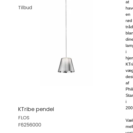
at
Tilbud
hav
en
rød
tråd
bla
din
lam
i
hje
KTr
væg
des
af
Phil
Sta
i
200
KTribe pendel
FLOS
Væl
F6256000
mel
vari