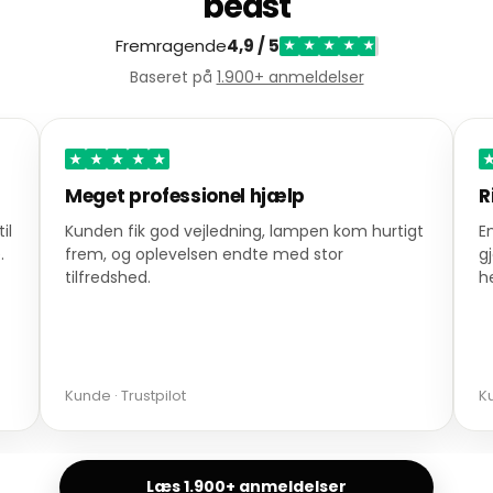
bedst
Fremragende
4,9 / 5
★
★
★
★
★
Baseret på
1.900+ anmeldelser
★
★
★
★
★
Meget professionel hjælp
R
il
Kunden fik god vejledning, lampen kom hurtigt
E
.
frem, og oplevelsen endte med stor
g
tilfredshed.
h
Kunde · Trustpilot
Ku
Læs 1.900+ anmeldelser