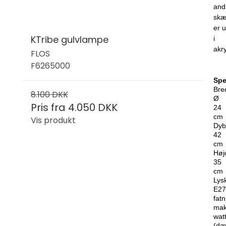
and
sk
er u
KTribe gulvlampe
i
akry
FLOS
F6265000
Spe
Bre
8.100 DKK
Ø
Pris fra
4.050 DKK
24
cm
Vis produkt
Dyb
42
cm
Høj
35
cm
Lysk
E27
fatn
mak
wat
(dæ