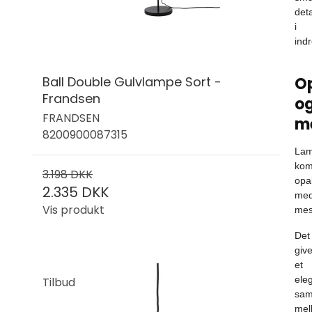
deta
i
ind
Ball Double Gulvlampe Sort -
O
Frandsen
o
FRANDSEN
m
8200900087315
La
kom
3.198 DKK
opa
2.335 DKK
me
Vis produkt
mes
Det
give
et
ele
Tilbud
sam
mel