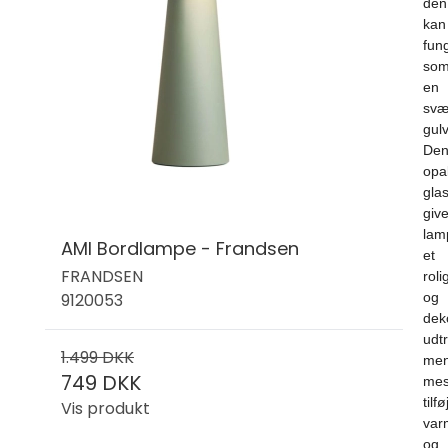
den
kan
fun
so
en
svæ
gul
De
opa
gla
give
lam
AMI Bordlampe - Frandsen
et
FRANDSEN
roli
og
9120053
deko
udtr
1.499 DKK
me
749 DKK
mes
tilfø
Vis produkt
var
og