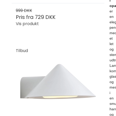
i
opa
999 DKK
er
Pris fra
729 DKK
en
ele
Vis produkt
pen
me
et
let
og
Tilbud
ste
udtr
La
kom
gla
og
mes
i
en
sm
har
og