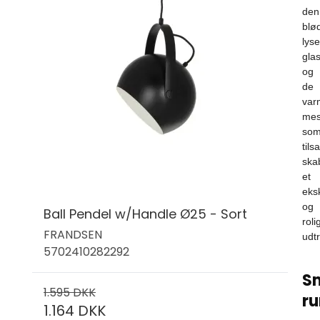
den
blø
lyse
gla
og
de
var
mes
so
til
ska
et
eksk
og
Ball Pendel w/Handle Ø25 - Sort
roli
FRANDSEN
udtr
5702410282292
S
1.595 DKK
r
1.164 DKK