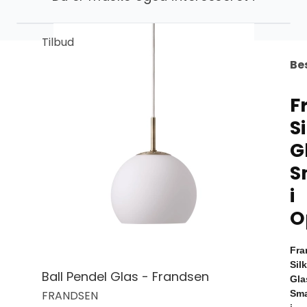
Tilbud
Be
F
Si
G
S
i
O
Fra
Silk
Ball Pendel Glas - Frandsen
Gla
Sma
FRANDSEN