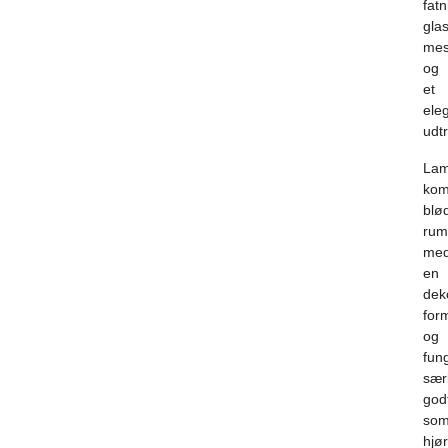
fatn
glas
mes
og
et
ele
udtr
La
kom
blø
rum
me
en
dek
for
og
fun
særl
god
so
hjø