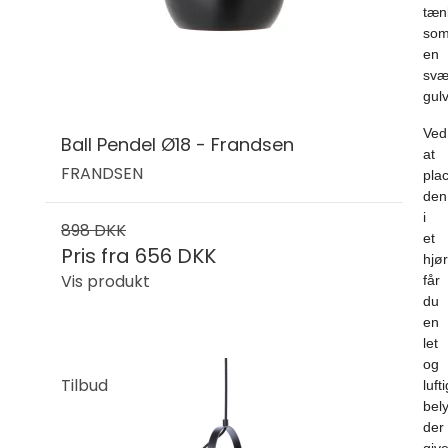
tæn
so
en
svæ
gul
Ved
Ball Pendel Ø18 - Frandsen
at
FRANDSEN
pla
den
i
898 DKK
et
Pris fra
656 DKK
hjø
Vis produkt
får
du
en
let
og
Tilbud
lufti
bel
der
give