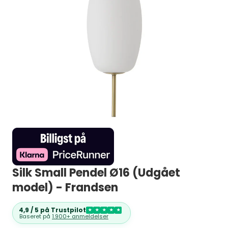
Silk Small Pendel Ø16 (Udgået
model) - Frandsen
4,9 / 5 på Trustpilot
★
★
★
★
★
Baseret på
1.900+ anmeldelser