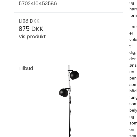
5702410453586
og
har
for
1.198 DKK
La
875 DKK
er
Vis produkt
vel
til
dig,
der
øns
Tilbud
en
pen
so
båd
fun
so
bel
og
so
en
sm