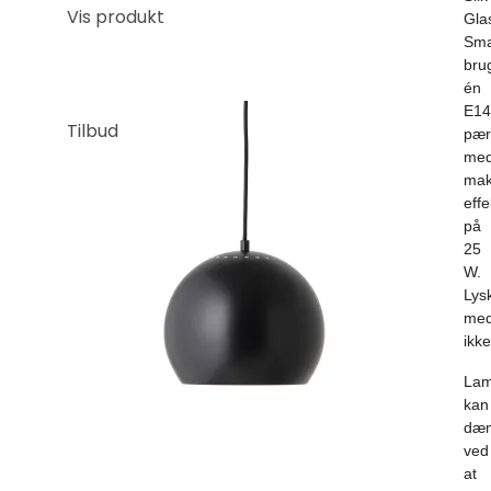
Vis produkt
Gla
Sma
bru
én
E14
Tilbud
pær
me
mak
effe
på
25
W.
Lysk
med
ikke
La
kan
dæ
ved
at