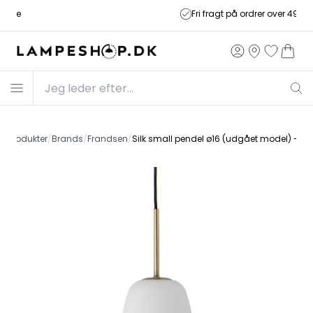
Fri fragt på ordrer over 499,-
e
/
Produkter
/
Brands
/
Frandsen
/
Silk small pendel ø16 (udgået model) - f