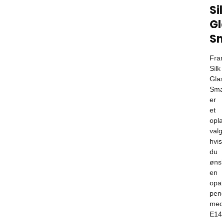
Si
G
S
Fra
Silk
Gla
Sma
er
et
opl
valg
hvis
du
øns
en
opa
pen
me
E14