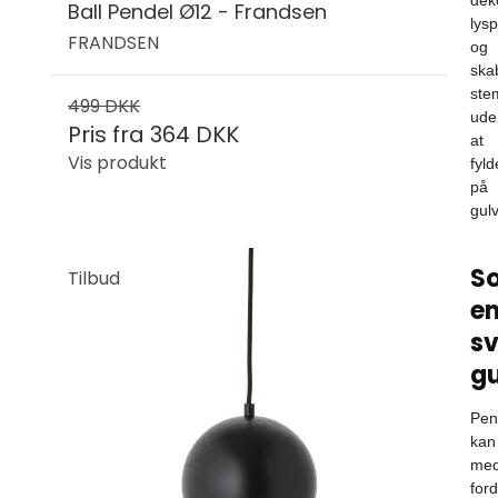
Ball Pendel Ø12 - Frandsen
lys
FRANDSEN
og
ska
ste
499 DKK
ude
Pris fra
364 DKK
at
Vis produkt
fyld
på
gulv
S
Tilbud
e
s
g
Pen
kan
me
ford