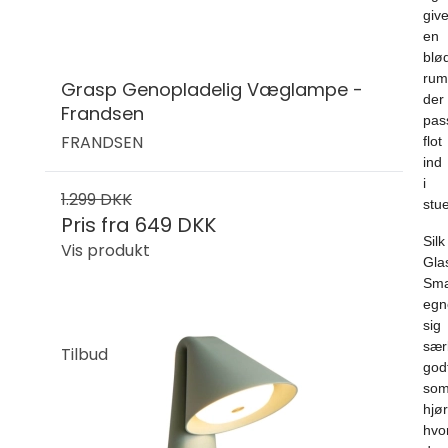
give
en
blø
rum
Grasp Genopladelig Væglampe -
der
Frandsen
pas
FRANDSEN
flot
ind
i
1.299 DKK
stu
Pris fra
649 DKK
Silk
Vis produkt
Gla
Sma
egn
sig
særl
Tilbud
god
so
hjø
hvo