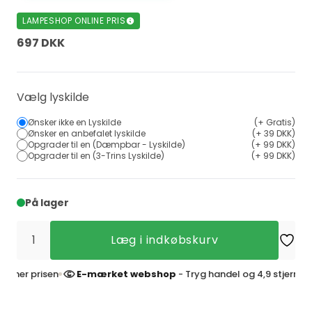
LAMPESHOP ONLINE PRIS
697 DKK
Vælg lyskilde
Ønsker ikke en Lyskilde
(+ Gratis)
Ønsker en anbefalet lyskilde
(+ 39 DKK)
Opgrader til en (Dæmpbar - Lyskilde)
(+ 99 DKK)
Opgrader til en (3-Trins Lyskilde)
(+ 99 DKK)
På lager
Læg i indkøbskurv
 prisen
E-mærket webshop
- Tryg handel og 4,9 stjerner