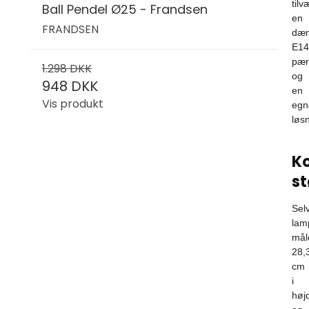
tilv
Ball Pendel Ø25 - Frandsen
en
FRANDSEN
dæ
E14
pær
1.298 DKK
og
948 DKK
en
Vis produkt
egn
løsn
K
st
Sel
lam
mål
28,
cm
i
høj