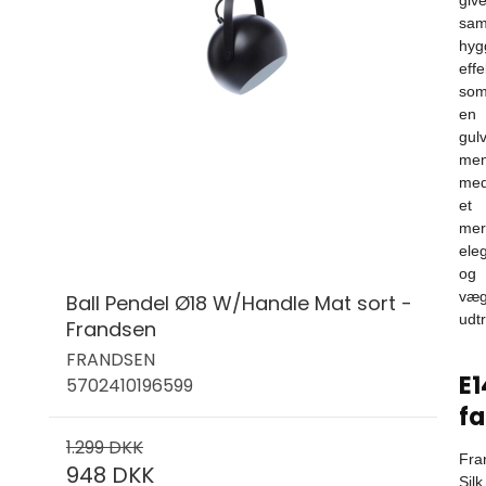
sa
hyg
effe
so
en
gul
me
me
et
mer
ele
og
væ
Ball Pendel Ø18 W/Handle Mat sort -
udtr
Frandsen
FRANDSEN
E1
5702410196599
fa
1.299 DKK
Fra
948 DKK
Silk