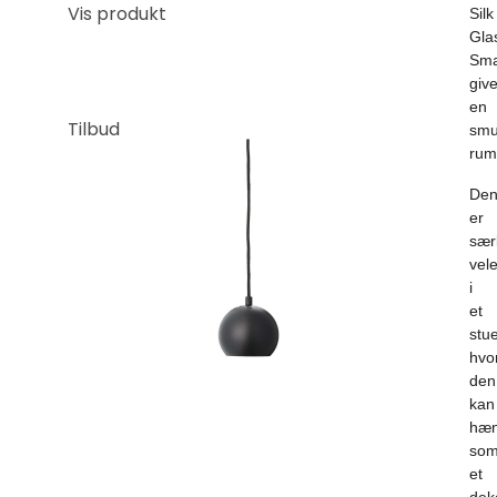
Vis produkt
Silk
Gla
Sma
give
en
Tilbud
sm
rum
De
er
særl
vel
i
et
stu
hvo
den
kan
hæ
so
et
deko