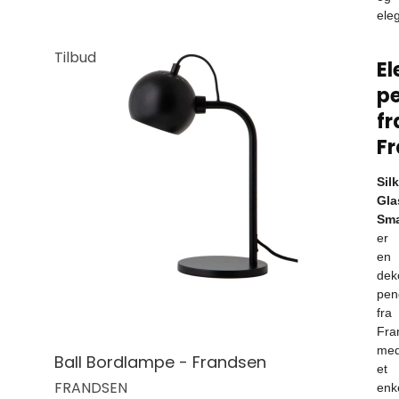
ele
Tilbud
El
p
fr
F
Silk
Gla
Sma
er
en
dek
pen
fra
Fra
me
Ball Bordlampe - Frandsen
et
FRANDSEN
enk