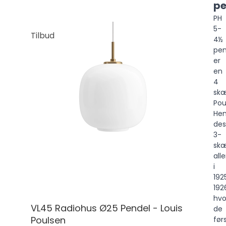
pe
PH
5-
Tilbud
4½
pen
er
en
4
sk
Pou
Hen
des
3-
sk
all
i
192
192
hvo
VL45 Radiohus Ø25 Pendel - Louis
de
Poulsen
før