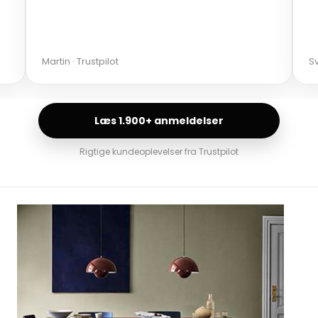
Martin · Trustpilot
Sv
Læs 1.900+ anmeldelser
Rigtige kundeoplevelser fra Trustpilot