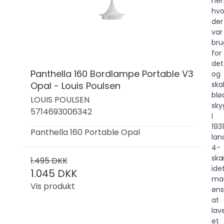
hen
hvo
der
var
bru
for
det
Panthella 160 Bordlampe Portable V3
og
Opal - Louis Poulsen
ska
blø
LOUIS POULSEN
sky
5714693006342
I
1931
Panthella 160 Portable Opal
lan
4-
sk
1.495 DKK
ide
1.045 DKK
ma
Vis produkt
øn
at
lav
et