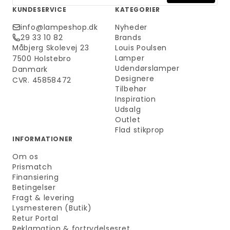
KUNDESERVICE
KATEGORIER
info@lampeshop.dk
Nyheder
29 33 10 82
Brands
Måbjerg Skolevej 23
Louis Poulsen
Lamper
7500 Holstebro
Udendørslamper
Danmark
Designere
CVR. 45858472
Tilbehør
Inspiration
Udsalg
Outlet
Flad stikprop
INFORMATIONER
Om os
Prismatch
Finansiering
Betingelser
Fragt & levering
Lysmesteren (Butik)
Retur Portal
Reklamation & fortrydelsesret