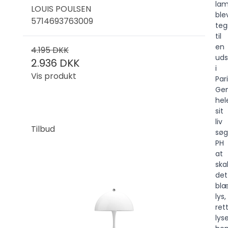
lam
LOUIS POULSEN
ble
5714693763009
teg
til
en
4.195 DKK
udst
2.936 DKK
i
Vis produkt
Pari
Ge
hel
sit
liv
Tilbud
søg
PH
at
ska
det
blæ
lys,
ret
lys