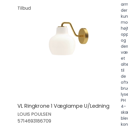
arm
Tilbud
der
ku
mo
høj
op
og
de
væ
et
alt
til
de
oft
bru
lys
PH
VL Ringkrone 1 Væglampe U/Ledning
4-
sk
LOUIS POULSEN
ble
5714693186709
kon