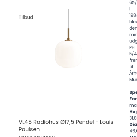
6½/
I
198
Tilbud
ble
de
min
ud
PH
5/
fre
til
Årh
Mus
Spe
Fa
mat
Hø
31,
VL45 Radiohus Ø17,5 Pendel - Louis
Di
Poulsen
46