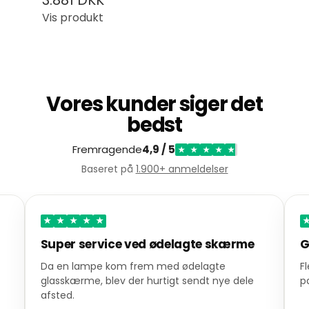
3.881 DKK
Vis produkt
Vores kunder siger det
bedst
Fremragende
4,9 / 5
★
★
★
★
★
Baseret på
1.900+ anmeldelser
★
★
★
★
★
Super service ved ødelagte skærme
G
Da en lampe kom frem med ødelagte
F
glasskærme, blev der hurtigt sendt nye dele
p
afsted.