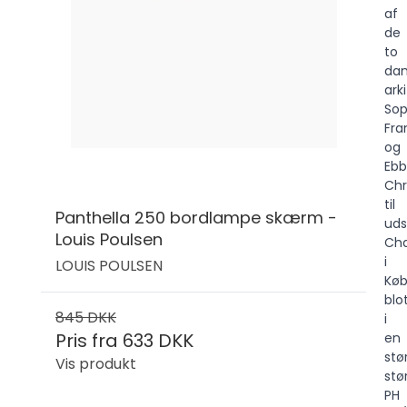
af
de
to
dan
ark
So
Fra
og
Eb
Chr
til
Panthella 250 bordlampe skærm -
uds
Louis Poulsen
Cha
i
LOUIS POULSEN
Køb
blo
845 DKK
i
Pris fra
633 DKK
en
stø
Vis produkt
stø
PH