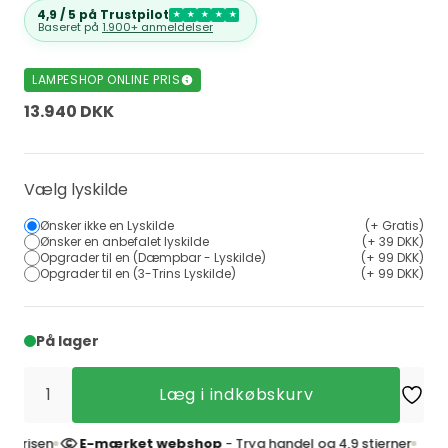
4,9 / 5 på Trustpilot
★
★
★
★
★
Baseret på
1.900+ anmeldelser
LAMPESHOP ONLINE PRIS
13.940 DKK
Vælg lyskilde
Ønsker ikke en Lyskilde
(+ Gratis)
Ønsker en anbefalet lyskilde
(+ 39 DKK)
Opgrader til en (Dæmpbar - Lyskilde)
(+ 99 DKK)
Opgrader til en (3-Trins Lyskilde)
(+ 99 DKK)
På lager
Læg i indkøbskurv
sen
E-mærket webshop
- Tryg handel og 4,9 stjerner
4,9