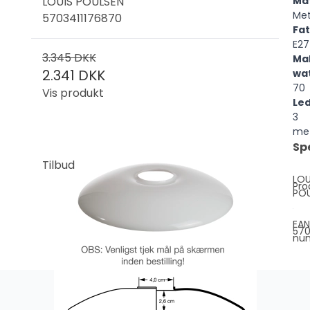
Mat
LOUIS POULSEN
Met
5703411176870
Fa
E27
3.345 DKK
Ma
2.341 DKK
wa
70
Vis produkt
Le
3
me
Sp
Tilbud
LOU
Pro
PO
EAN
570
nu