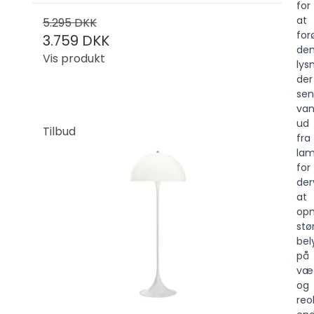
for
at
5.295 DKK
for
3.759 DKK
de
Vis produkt
ly
der
sen
van
ud
Tilbud
fra
lam
for
der
at
op
stø
bel
på
væ
og
reo