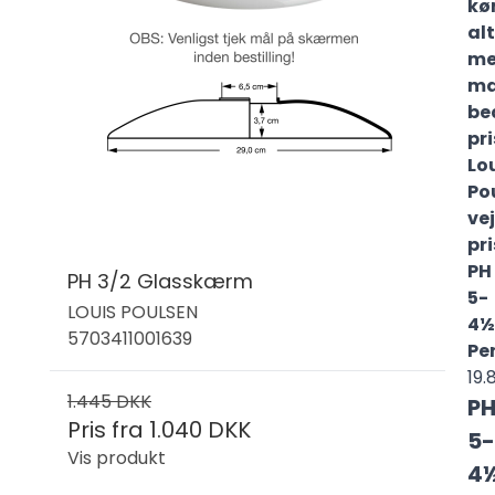
kø
al
m
ma
be
pr
Lo
Po
ve
pri
PH
PH 3/2 Glasskærm
5-
LOUIS POULSEN
4½
5703411001639
Pe
19.
1.445 DKK
P
Pris fra
1.040 DKK
5-
Vis produkt
4