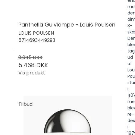
en
me
de
alm
Panthella Gulvlampe - Louis Poulsen
3-
sk
LOUIS POULSEN
De
5714693449293
ble
tag
8.045 DKK
ud
af
5.468 DKK
Lou
Vis produkt
Pou
sta
i
40'
me
Tilbud
ble
re-
des
i
197