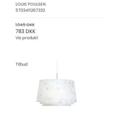
LOUIS POULSEN
5703411267332
1.045 DKK
783 DKK
Vis produkt
Tilbud