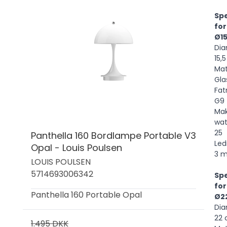
Spe
for
Ø15
Dia
15,
Mat
Gla
Fat
G9
Ma
wat
25
Panthella 160 Bordlampe Portable V3
Led
Opal - Louis Poulsen
3 m
LOUIS POULSEN
5714693006342
Spe
for
Panthella 160 Portable Opal
Ø2
Dia
22
1.495 DKK