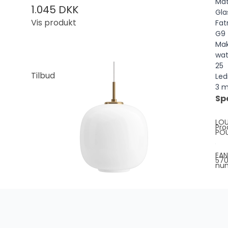
Mat
1.045 DKK
Gla
Vis produkt
Fat
G9
Ma
wat
25
Tilbud
Led
3 m
Sp
LOU
Pro
PO
EAN
570
nu