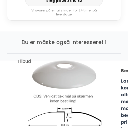
Ring på 29 33 10 82
Vi svarer på emails inden for 24 timer på
hverdage.
Du er måske også interesseret i
Tilbud
Be
La
kø
al
m
ma
be
pr