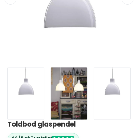
Toldbod glaspendel
4,9 / 5 på Trustpilot
★
★
★
★
★