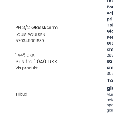
Lo
Po
ve
pri
To
PH 3/2 Glasskærm
Gl
LOUIS POULSEN
Pe
5703411001639
Ø1
cm
1.445 DKK
28
Pris fra
1.040 DKK
Ø2
cm
Vis produkt
359
To
gl
Tilbud
Mu
hvi
opa
gla