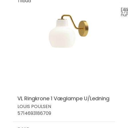
Tilbud
EAN
570
nu
VL Ringkrone 1 Væglampe U/Ledning
LOUIS POULSEN
5714693186709