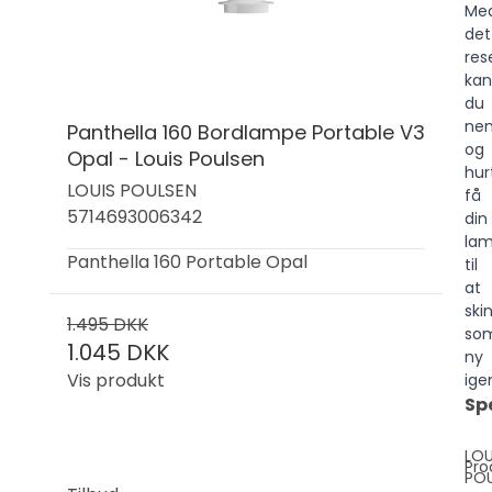
Me
det
res
kan
du
ne
Panthella 160 Bordlampe Portable V3
og
Opal - Louis Poulsen
hur
LOUIS POULSEN
få
5714693006342
din
la
Panthella 160 Portable Opal
til
at
ski
1.495 DKK
so
1.045 DKK
ny
Vis produkt
ige
Sp
LOU
Pro
PO