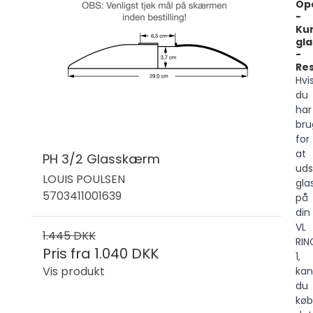
Op
-
Ku
gla
-
Re
Hvi
du
har
bru
for
at
PH 3/2 Glasskærm
uds
LOUIS POULSEN
gla
5703411001639
på
din
VL
1.445 DKK
RIN
Pris fra
1.040 DKK
1,
Vis produkt
kan
du
kø