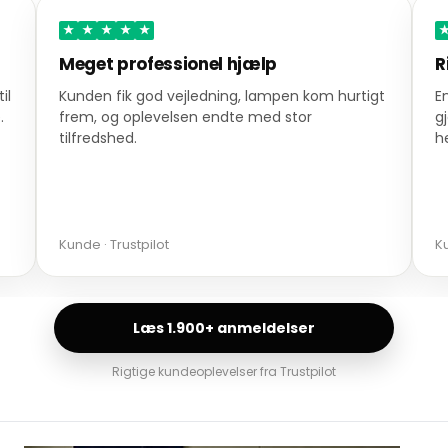
★
★
★
★
★
Meget professionel hjælp
R
il
Kunden fik god vejledning, lampen kom hurtigt
E
.
frem, og oplevelsen endte med stor
g
tilfredshed.
h
Kunde · Trustpilot
Ku
Læs 1.900+ anmeldelser
Rigtige kundeoplevelser fra Trustpilot