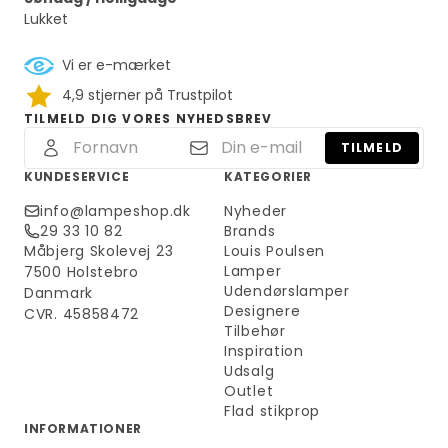
Lukket
Vi er e-mærket
4,9 stjerner på Trustpilot
TILMELD DIG VORES NYHEDSBREV
TILMELD
KUNDESERVICE
KATEGORIER
info@lampeshop.dk
Nyheder
29 33 10 82
Brands
Måbjerg Skolevej 23
Louis Poulsen
Lamper
7500 Holstebro
Udendørslamper
Danmark
Designere
CVR. 45858472
Tilbehør
Inspiration
Udsalg
Outlet
Flad stikprop
INFORMATIONER