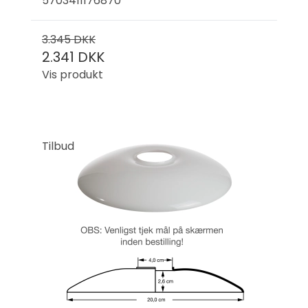
5703411176870
3.345 DKK
2.341 DKK
Vis produkt
Tilbud