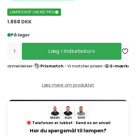
LAMPESHOP ONLINE PRIS
1.868 DKK
På lager
Læg i indkøbskurv
anmeldelser
Prismatch
- Vi matcher prisen
E-mærket web
Læs mere om produktet
Mads
Dan
Emil
Telefonen er lukket · Send os en email
Har du spørgsmål til lampen?