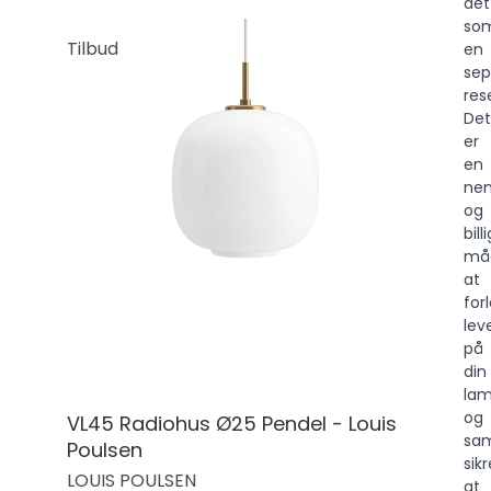
det
so
Tilbud
en
sep
res
Det
er
en
ne
og
billi
må
at
for
lev
på
din
lam
og
VL45 Radiohus Ø25 Pendel - Louis
sam
Poulsen
sikr
LOUIS POULSEN
at