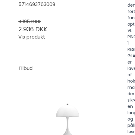
5714693763009
de
for
fun
4.195 DKK
opt
2.936 DKK
VL
Vis produkt
RIN
1
RES
GL
er
Tilbud
lav
af
hol
mat
der
sikr
en
lan
og
pål
løs