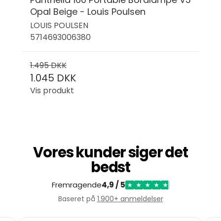
Opal Beige - Louis Poulsen
LOUIS POULSEN
5714693006380
1.495 DKK
1.045 DKK
Vis produkt
Vores kunder siger det
bedst
Fremragende
4,9 / 5
★
★
★
★
★
Baseret på
1.900+ anmeldelser