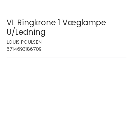
VL Ringkrone 1 Væglampe
U/Ledning
LOUIS POULSEN
5714693186709