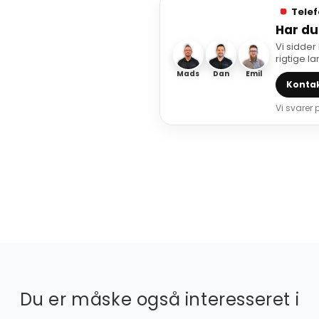
Telef
Har du
Vi sidder
rigtige l
Mads
Dan
Emil
Kontak
Vi svarer
Du er måske også interesseret i