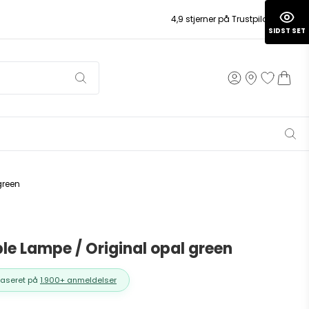
4,9 stjerner på Trustpilot
SIDST SET
green
ble Lampe / Original opal green
Baseret på
1.900+ anmeldelser