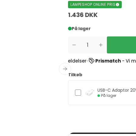
LAMPESHOP ONLINE PRIS
1.436 DKK
På lager
tpilot
ud af 1900+ anmeldelser
Prismatch
- Vi matche
Tilkøb
USB-C Adaptor 2
På lager