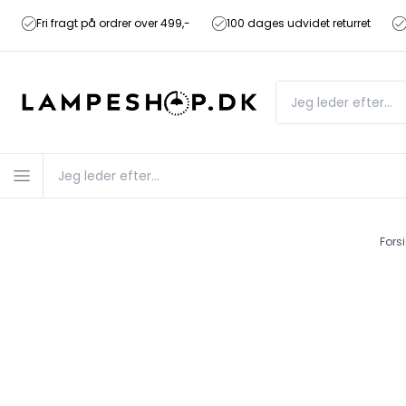
Fri fragt på ordrer over 499,-
100 dages udvidet returret
Fors