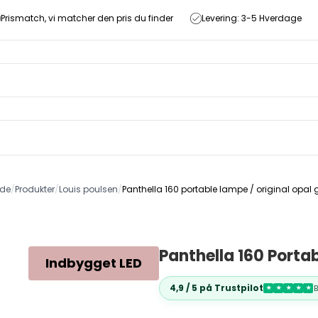
Prismatch, vi matcher den pris du finder
Levering: 3-5 Hverdage
ide
/
Produkter
/
Louis poulsen
/
Panthella 160 portable lampe / original opal 
Panthella 160 Porta
Indbygget LED
4,9 / 5 på Trustpilot
★
★
★
★
★