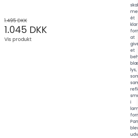
ska
me
ét
1.495 DKK
klar
1.045 DKK
for
at
Vis produkt
giv
et
beh
blæ
lys,
so
sam
ref
sm
i
la
for
Pan
ble
udv