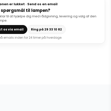
onen er lukket · Send os en email
 spørgsmål til lampen?
 klar til at hjælpe dig med rådgivning, levering og valg af den
ampe.
t os via email
Ring på 29 33 10 82
 på emails inden for 24 timer på hverdage.