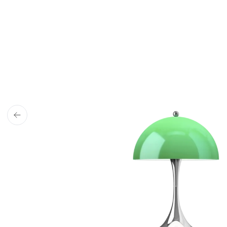
4,9 stjerner på Trus