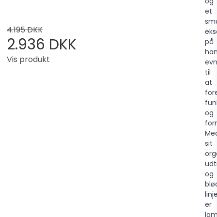
og
et
sm
4.195 DKK
ek
2.936 DKK
på
ha
Vis produkt
ev
til
at
for
fun
og
for
Me
sit
org
udt
og
blø
linj
er
la