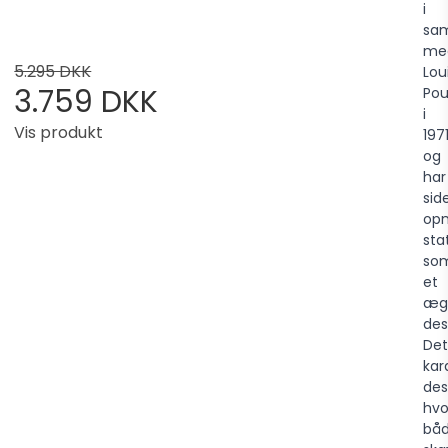
i
sa
me
5.295 DKK
Lou
3.759 DKK
Pou
i
Vis produkt
197
og
har
sid
op
sta
so
et
æg
des
Det
kar
des
hvo
bå