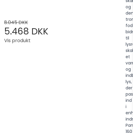
sk
og
de
tr
8.045 DKK
fod
5.468 DKK
bid
til
Vis produkt
lys
ska
et
va
og
ind
lys,
der
pas
ind
i
enh
ind
Pan
160