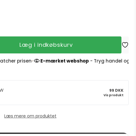
Læg i indkøbskurv
r prisen
E-mærket webshop
- Tryg handel og 4,9 stj
0W
99 DKK
Vis produkt
Læs mere om produktet