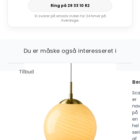
Ring på 29 33 10 82
Vi svarer på emails inden for 24 timer på
hverdage.
Du er måske også interesseret i
Tilbud
Be
Sca
er
nav
på
en
hel
ser
af