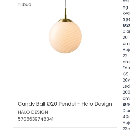
æst
Tilbud
og
kval
Spe
Ø2
Dia
20
c
Høj
22
cm
Fat
G9
28
Led
20
c
Candy Ball Ø20 Pendel - Halo Design
Ø4
Dia
HALO DESIGN
40
5705639748341
Høj
23