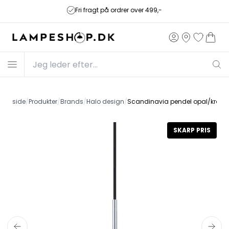
Fri fragt på ordrer over 499,-
Forside
/
Produkter
/
Brands
/
Halo design
/
Scandinavia pendel opal/krom
SKARP PRIS