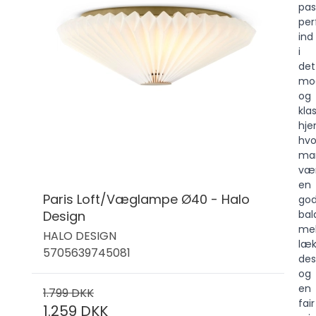
pas
per
ind
i
det
mo
og
kla
hj
hvo
ma
væ
en
Paris Loft/Væglampe Ø40 - Halo
go
Design
bal
me
HALO DESIGN
læk
5705639745081
des
og
en
1.799 DKK
fair
1.259 DKK