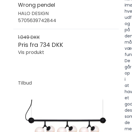
Wrong pendel
im
hve
HALO DESIGN
udf
5705639742844
og
på
de
1.049 DKK
må
Pris fra
734 DKK
væ
Vis produkt
fun
De
går
op
i
Tilbud
at
ha
et
god
des
so
de
me