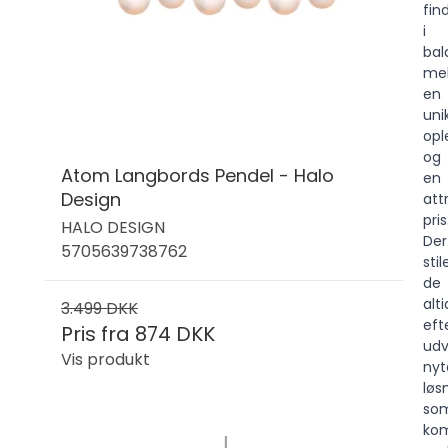
fin
i
bal
me
en
uni
opl
og
Atom Langbords Pendel - Halo
en
Design
att
pris
HALO DESIGN
Der
5705639738762
stil
de
alti
3.499 DKK
eft
Pris fra
874 DKK
udv
Vis produkt
ny
løs
so
kom