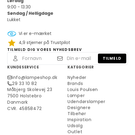
Lørdag
9:00 - 13:30
Søndag / Helligdage
Lukket
Vi er e-mærket
4,9 stjerner på Trustpilot
TILMELD DIG VORES NYHEDSBREV
TILMELD
KUNDESERVICE
KATEGORIER
info@lampeshop.dk
Nyheder
29 33 10 82
Brands
Måbjerg Skolevej 23
Louis Poulsen
Lamper
7500 Holstebro
Udendørslamper
Danmark
Designere
CVR. 45858472
Tilbehør
Inspiration
Udsalg
Outlet