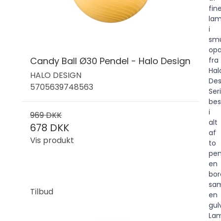
fin
lam
i
sm
opa
Candy Ball Ø30 Pendel - Halo Design
fra
Hal
HALO DESIGN
Des
5705639748563
Ser
bes
i
969 DKK
alt
678 DKK
af
Vis produkt
to
pen
en
bo
sa
Tilbud
en
gul
La