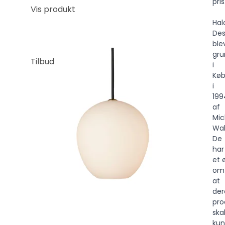
pris
Vis produkt
Hal
Des
ble
gru
Tilbud
i
Kø
i
199
af
Mic
Wal
De
har
et 
om
at
der
pro
ska
ku