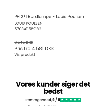
PH 2/1 Bordlampe - Louis Poulsen
LOUIS POULSEN
5703411589182
6.545 DKK
Pris fra
4.581 DKK
Vis produkt
Vores kunder siger det
bedst
Fremragende
4,9 / 5
★
★
★
★
★