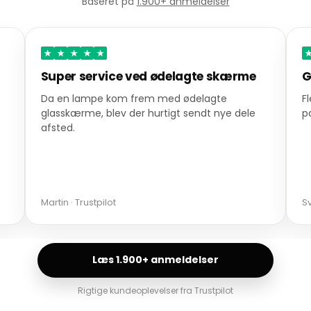
Baseret på
1.900+ anmeldelser
★
★
★
★
★
Super service ved ødelagte skærme
G
Da en lampe kom frem med ødelagte
F
glasskærme, blev der hurtigt sendt nye dele
p
afsted.
Martin · Trustpilot
Sv
Læs 1.900+ anmeldelser
Rigtige kundeoplevelser fra Trustpilot