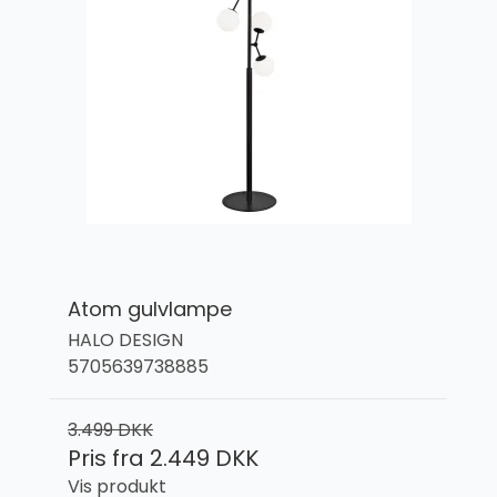
Atom gulvlampe
HALO DESIGN
5705639738885
3.499 DKK
Pris fra
2.449 DKK
Vis produkt