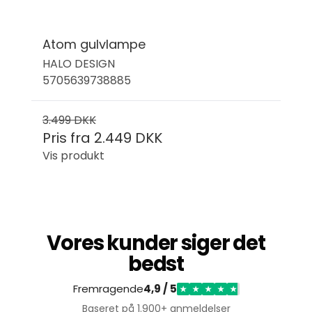
Atom gulvlampe
HALO DESIGN
5705639738885
3.499 DKK
Pris fra
2.449 DKK
Vis produkt
Vores kunder siger det
bedst
Fremragende
4,9 / 5
★
★
★
★
★
Baseret på
1.900+ anmeldelser