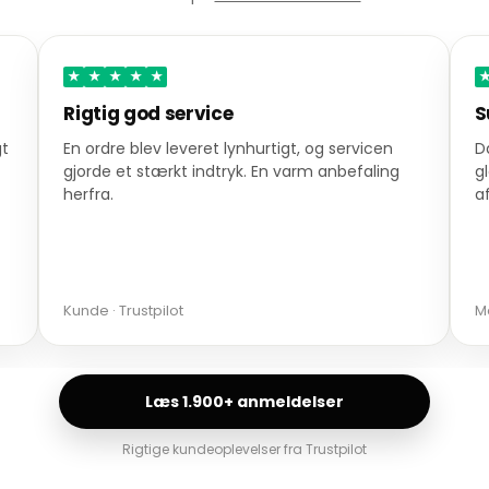
★
★
★
★
★
Rigtig god service
S
gt
En ordre blev leveret lynhurtigt, og servicen
D
gjorde et stærkt indtryk. En varm anbefaling
g
herfra.
a
Kunde · Trustpilot
Ma
Læs 1.900+ anmeldelser
Rigtige kundeoplevelser fra Trustpilot