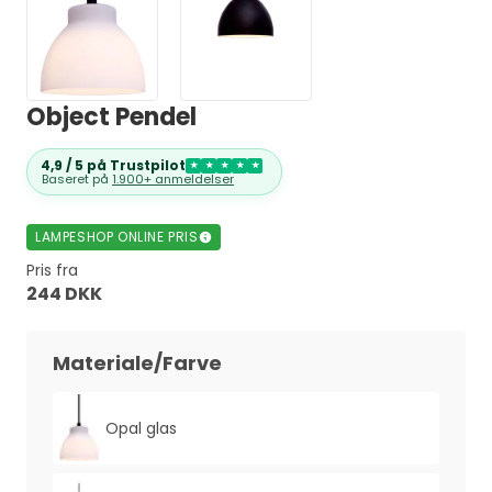
Object Pendel
4,9 / 5 på Trustpilot
★
★
★
★
★
Baseret på
1.900+ anmeldelser
LAMPESHOP ONLINE PRIS
Pris fra
244 DKK
Materiale/Farve
Opal glas