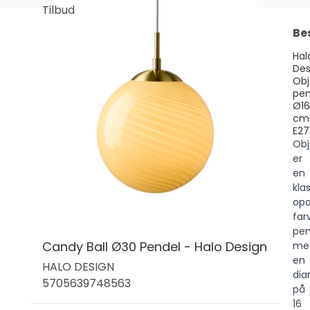
Tilbud
Be
Hal
Des
Obj
pen
Ø16
cm
E27
Obj
er
en
klas
opa
far
pen
Candy Ball Ø30 Pendel - Halo Design
me
en
HALO DESIGN
dia
5705639748563
på
16