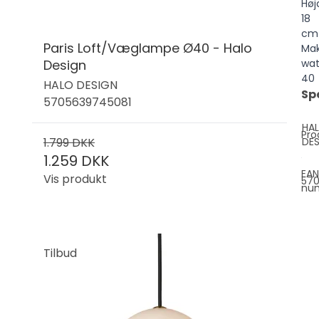
Høj
18
cm
Paris Loft/Væglampe Ø40 - Halo
Mak
Design
wat
40
HALO DESIGN
Sp
5705639745081
HA
Pro
1.799 DKK
DES
1.259 DKK
EAN
Vis produkt
57
nu
Tilbud