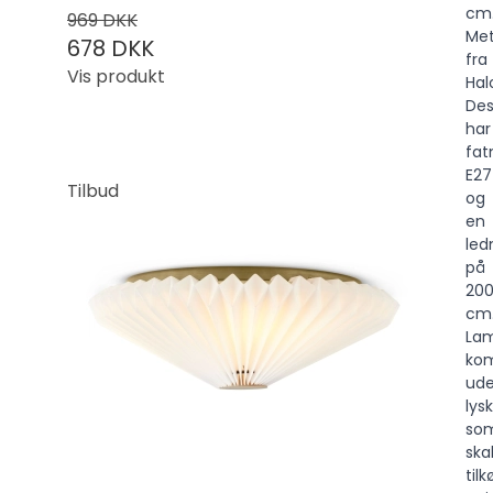
cm
969 DKK
Met
678 DKK
fra
Vis produkt
Hal
Des
har
fat
E27
Tilbud
og
en
led
på
20
cm
La
ko
ud
lysk
so
ska
tilk