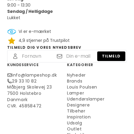
9:00 - 13:30
Søndag / Helligdage
Lukket
Vi er e-mærket
4,9 stjerner på Trustpilot
TILMELD DIG VORES NYHEDSBREV
TILMELD
KUNDESERVICE
KATEGORIER
info@lampeshop.dk
Nyheder
29 33 10 82
Brands
Måbjerg Skolevej 23
Louis Poulsen
Lamper
7500 Holstebro
Udendørslamper
Danmark
Designere
CVR. 45858472
Tilbehør
Inspiration
Udsalg
Outlet