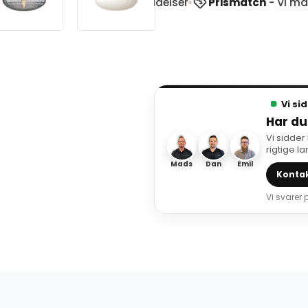
pilot
ud af 1900+ anmeldelser
Prismatch
- Vi matcher
Vi si
Har du
Vi sidder
rigtige l
Mads
Dan
Emil
Kontak
Vi svarer