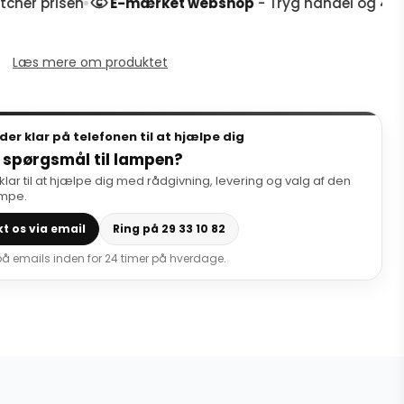
 prisen
E-mærket webshop
- Tryg handel og 4,9 stjer
Læs mere om produktet
dder klar på telefonen til at hjælpe dig
 spørgsmål til lampen?
 klar til at hjælpe dig med rådgivning, levering og valg af den
ampe.
t os via email
Ring på 29 33 10 82
 på emails inden for 24 timer på hverdage.