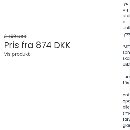
lys
og
ska
et
uni
lyss
3.499 DKK
i
Pris fra
874 DKK
ru
so
Vis produkt
ska
bli
La
fås
i
en
opa
elle
sm
far
gla