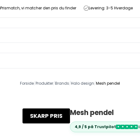
Prismatch, vi matcher den pris du finder
Levering: 3-5 Hverdage
Forside
/
Produkter
/
Brands
/
Halo design
/
Mesh pendel
Mesh pendel
SKARP PRIS
4,9 / 5 på Trustpilot
★
★
★
★
★