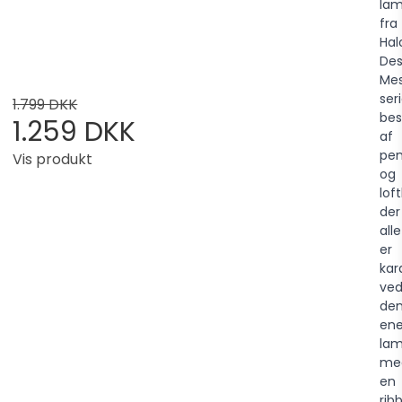
lam
fra
Hal
Des
Me
ser
1.799 DKK
bes
1.259 DKK
af
pen
Vis produkt
og
lof
der
alle
er
kar
ve
de
en
la
me
en
rib