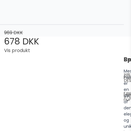
969 DKK
678 DKK
Vis produkt
Be
Sp
Me
HA
Pen
Pro
DES
er
en
EAN
del
570
nu
af
de
ele
og
uni