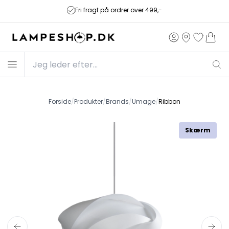
Fri fragt på ordrer over 499,-
Forside
/
Produkter
/
Brands
/
Umage
/
Ribbon
Skærm