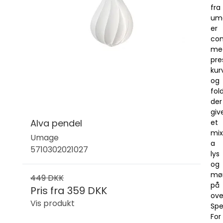
fra
um
er
con
me
pre
kur
og
fol
der
giv
Alva pendel
et
mix
Umage
a
5710302021027
lys
og
mø
449 DKK
på
Pris fra
359 DKK
ove
Vis produkt
Spe
For