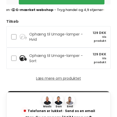
E-mærket webshop
- Tryg handel og 4,9 stjerner
4,9 st
Tilkøb
129 DKK
Ophæng til Umage-lamper -
Vis
Hvid
produkt
129 DKK
Ophæng til Umage-lamper -
Vis
Sort
produkt
Læs mere om produktet
Mads
Dan
Emil
Telefonen er lukket · Send os en email