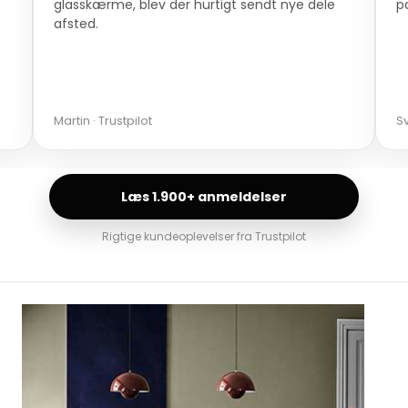
glasskærme, blev der hurtigt sendt nye dele
p
afsted.
Martin · Trustpilot
Sv
Læs 1.900+ anmeldelser
Rigtige kundeoplevelser fra Trustpilot