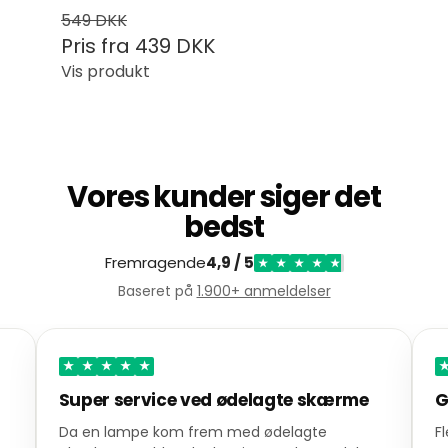
549 DKK
Pris fra
439 DKK
Vis produkt
Vores kunder siger det
bedst
Fremragende
4,9 / 5
★
★
★
★
★
Baseret på
1.900+ anmeldelser
★
★
★
★
★
Super service ved ødelagte skærme
G
Da en lampe kom frem med ødelagte
F