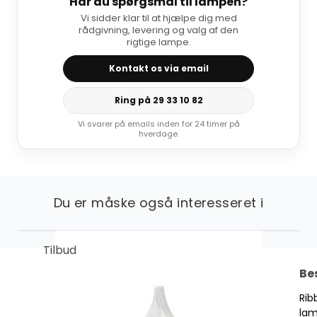
Har du spørgsmål til lampen?
Vi sidder klar til at hjælpe dig med
rådgivning, levering og valg af den
rigtige lampe.
Kontakt os via email
Ring på 29 33 10 82
Vi svarer på emails inden for 24 timer på
hverdage.
Du er måske også interesseret i
Tilbud
Be
Rib
la