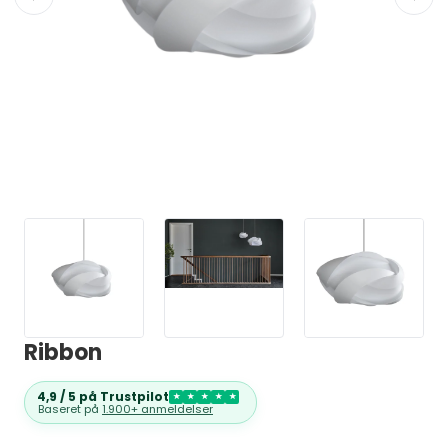
Ribbon
4,9 / 5 på Trustpilot
★
★
★
★
★
Baseret på
1.900+ anmeldelser