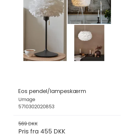
Eos pendel/lampeskærm
Umage
5710302020853
569 DKK
Pris fra
455 DKK