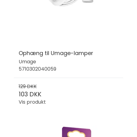
Ophæng til Umage-lamper
Umage
5710302040059
129 DKK
103 DKK
Vis produkt