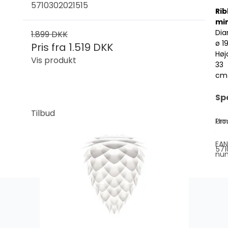
5710302021515
Ri
min
Dia
1.899 DKK
ø 1
Pris fra
1.519 DKK
Høj
Vis produkt
33
cm
Sp
Tilbud
Pro
Um
EAN
571
nu