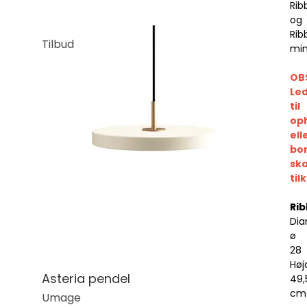
Rib
og
Rib
Tilbud
min
OB
Le
til
op
ell
bor
ska
til
Rib
Dia
ø
28
Høj
Asteria pendel
49,
cm
Umage