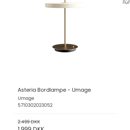
nu
Asteria Bordlampe - Umage
Umage
5710302023052
2.499 DKK
1.999 DKK