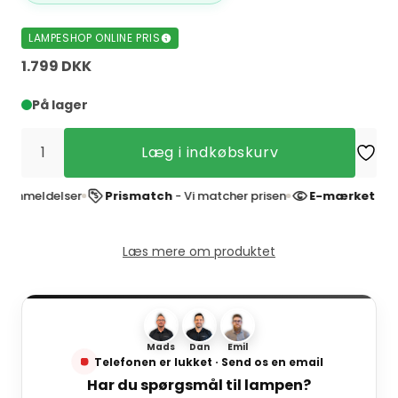
LAMPESHOP ONLINE PRIS
1.799 DKK
På lager
Læg i indkøbskurv
eldelser
Prismatch
- Vi matcher prisen
E-mærket websho
Læs mere om produktet
Mads
Dan
Emil
Telefonen er lukket · Send os en email
Har du spørgsmål til lampen?