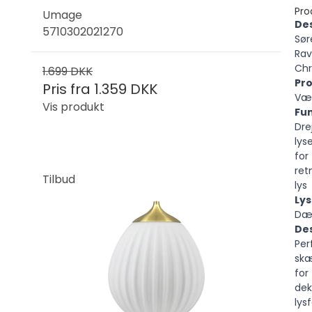
Pro
Umage
Des
5710302021270
Sør
Ra
Chr
1.699 DKK
Pr
Pris fra
1.359 DKK
Væ
Vis produkt
Fun
Dre
lys
for
ret
Tilbud
lys
Lys
Dæ
Des
Per
sk
for
dek
lys