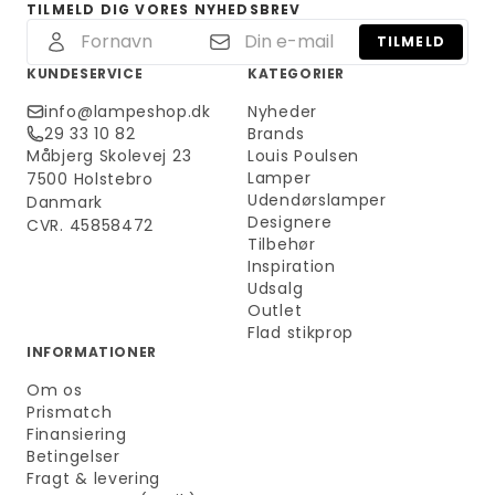
TILMELD DIG VORES NYHEDSBREV
TILMELD
KUNDESERVICE
KATEGORIER
info@lampeshop.dk
Nyheder
29 33 10 82
Brands
Måbjerg Skolevej 23
Louis Poulsen
Lamper
7500 Holstebro
Udendørslamper
Danmark
Designere
CVR. 45858472
Tilbehør
Inspiration
Udsalg
Outlet
Flad stikprop
INFORMATIONER
Om os
Prismatch
Finansiering
Betingelser
Fragt & levering