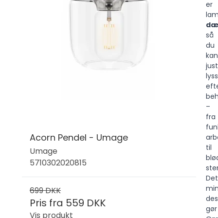
er
la
dæ
så
du
kan
jus
lys
eft
be
–
fra
fun
Acorn Pendel - Umage
arb
til
Umage
blø
5710302020815
ste
Det
min
699 DKK
des
Pris fra
559 DKK
gør
Vis produkt