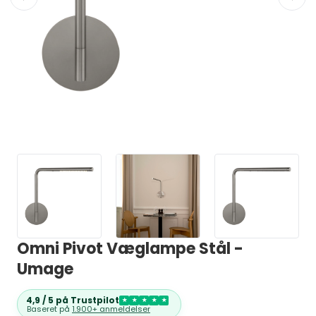
Omni Pivot Væglampe Stål -
Umage
4,9 / 5 på Trustpilot
★
★
★
★
★
Baseret på
1.900+ anmeldelser