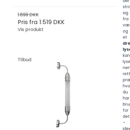
der
str
sig
1.899 DKK
fra
Pris fra
1.519 DKK
væ
Vis produkt
og
et
dre
ly
kan
Tilbud
lys
ne
ret
præ
hvo
du
har
bru
for
det
–
ide