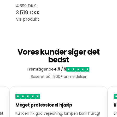
4.399 DKK
3.519 DKK
Vis produkt
Vores kunder siger det
bedst
Fremragende
4,9 / 5
★
★
★
★
★
Baseret på
1.900+ anmeldelser
★
★
★
★
★
Meget professionel hjælp
R
il
Kunden fik god vejledning, lampen kom hurtigt
E