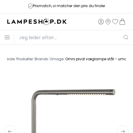
Prismatch, vi matcher den pris du finder
Forside
/
Produkter
/
Brands
/
Umage
/
Omni pivot væglampe stål - umage