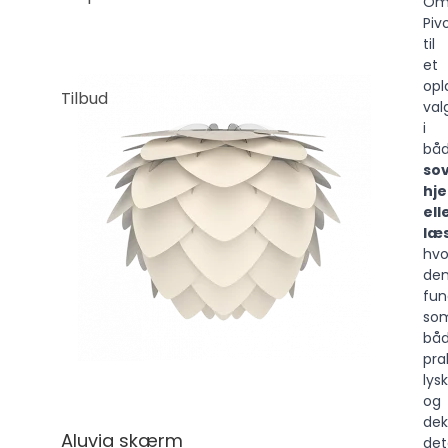
Om
Piv
til
et
opl
Tilbud
val
i
bå
so
hj
ell
læ
hvo
de
fun
so
bå
pra
lysk
og
dek
Aluvia skærm
det