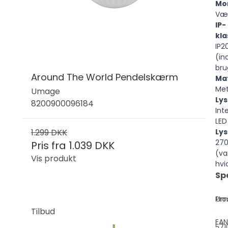
Mo
Væ
IP-
kla
IP2
(in
bru
Around The World Pendelskærm
Mat
Met
Umage
Lys
8200900096184
Int
LED
1.299 DKK
Lys
27
Pris fra
1.039 DKK
(v
Vis produkt
hvi
Sp
Pro
Um
Tilbud
EAN
571