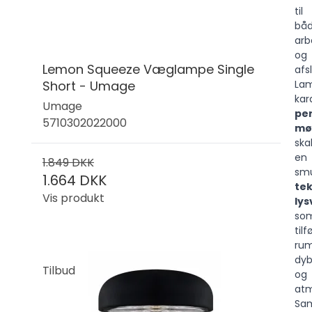
til
bå
arb
og
Lemon Squeeze Væglampe Single
afs
Short - Umage
La
kar
Umage
pe
5710302022000
mø
ska
en
1.849 DKK
smu
1.664 DKK
te
Vis produkt
lys
so
tilf
ru
dy
Tilbud
og
at
Sam