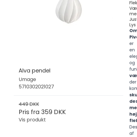
Fle
Væ
me
Jus
Lys
Om
Piv
er
en
ele
og
fun
Alva pendel
væ
Umage
der
5710302021027
kom
sku
de
449 DKK
me
Pris fra
359 DKK
høj
Vis produkt
fle
Des
af