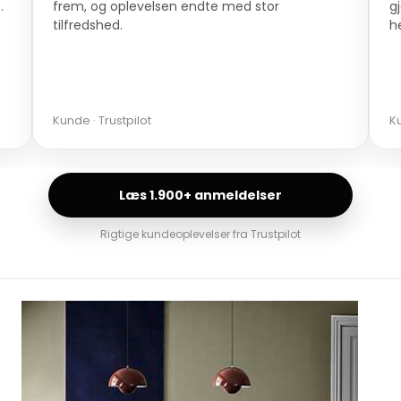
.
frem, og oplevelsen endte med stor
g
tilfredshed.
h
Kunde · Trustpilot
Ku
Læs 1.900+ anmeldelser
Rigtige kundeoplevelser fra Trustpilot