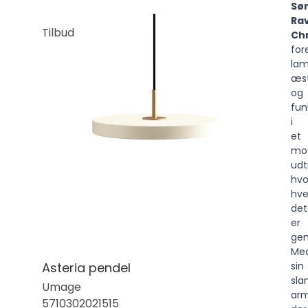
Sø
Ra
Tilbud
Ch
for
la
æst
og
fun
i
et
mo
udt
hvo
hve
det
er
ge
Me
Asteria pendel
sin
sla
Umage
arm
5710302021515