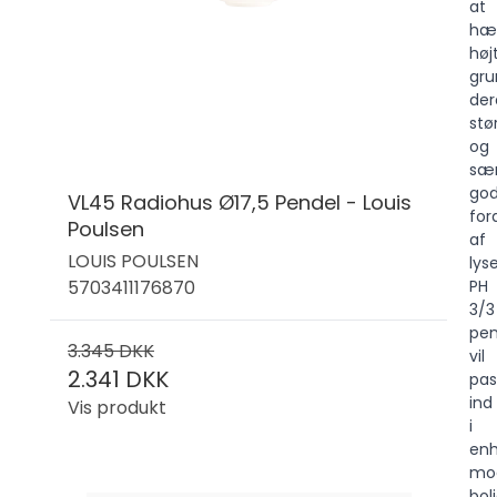
at
hæ
høj
gru
der
stø
og
sær
go
VL45 Radiohus Ø17,5 Pendel - Louis
for
Poulsen
af
LOUIS POULSEN
lyse
5703411176870
PH
3/3
pen
3.345 DKK
vil
2.341 DKK
pas
ind
Vis produkt
i
enh
mo
bol