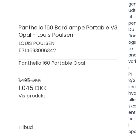
ge
udt
til
pen
Panthella 160 Bordlampe Portable V3
Du
Opal - Louis Poulsen
fin
og
LOUIS POULSEN
to
5714693006342
and
var
Panthella 160 Portable Opal
i
PH
1.495 DKK
3/3
ser
1.045 DKK
hvo
Vis produkt
alle
sk
en
er
i
Tilbud
opa