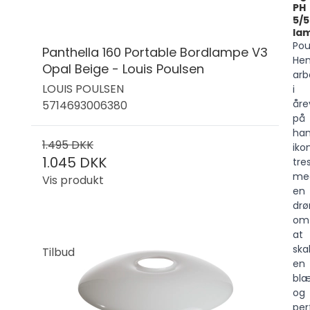
PH
5/5
la
Pou
Panthella 160 Portable Bordlampe V3
Hen
Opal Beige - Louis Poulsen
arb
LOUIS POULSEN
i
åre
5714693006380
på
ha
1.495 DKK
iko
1.045 DKK
tr
me
Vis produkt
en
dr
om
at
ska
Tilbud
en
blæ
og
per