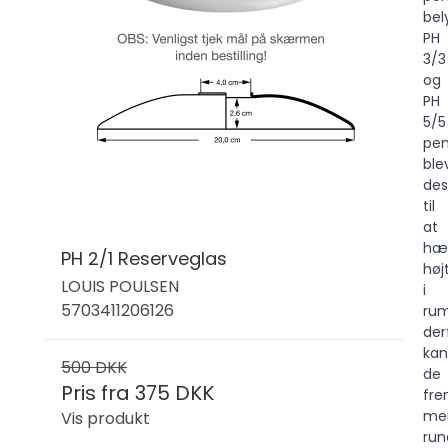
bel
PH
3/3
og
PH
5/5
pen
ble
des
til
at
hæ
PH 2/1 Reserveglas
høj
LOUIS POULSEN
i
5703411206126
ru
der
kan
500 DKK
de
Pris fra
375 DKK
fre
me
Vis produkt
run