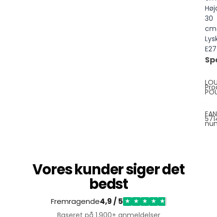
Høj
30
cm
Lysk
E27
Sp
LOU
Pro
PO
EAN
57
nu
Vores kunder siger det
bedst
Fremragende
4,9 / 5
★
★
★
★
★
Baseret på
1.900+ anmeldelser