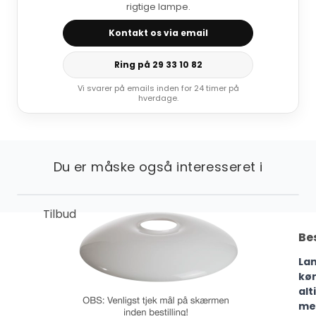
rigtige lampe.
Kontakt os via email
Ring på 29 33 10 82
Vi svarer på emails inden for 24 timer på
hverdage.
Du er måske også interesseret i
Tilbud
Be
La
kø
alt
me