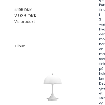
Pen
4.195 DKK
fin
i
2.936 DKK
3
Vis produkt
var
hvo
de
mo
har
Tilbud
en
ma
sor
fini
på
hel
lam
Det
giv
et
stil
og