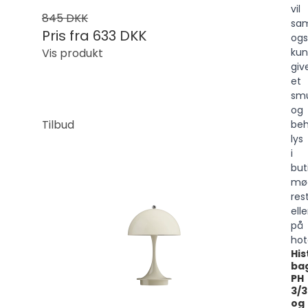
vil
845 DKK
sam
Pris fra
633 DKK
og
ku
Vis produkt
giv
et
sm
og
Tilbud
beh
lys
i
but
mø
res
elle
på
hot
His
ba
PH
3/3
og