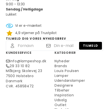
9:00 - 13:30
Søndag / Helligdage
Lukket
Vi er e-mærket
4,9 stjerner på Trustpilot
TILMELD DIG VORES NYHEDSBREV
TILMELD
KUNDESERVICE
KATEGORIER
info@lampeshop.dk
Nyheder
29 33 10 82
Brands
Måbjerg Skolevej 23
Louis Poulsen
Lamper
7500 Holstebro
Udendørslamper
Danmark
Designere
CVR. 45858472
Tilbehør
Inspiration
Udsalg
Outlet