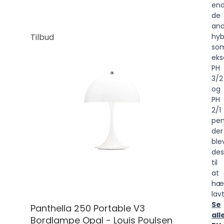
en
de
and
hyb
Tilbud
so
eks
PH
3/2
og
PH
2/1
pen
der
ble
des
til
at
hæ
lavt
Se
Panthella 250 Portable V3
all
Bordlampe Opal - Louis Poulsen