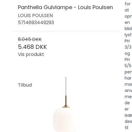
for
Panthella Gulvlampe - Louis Poulsen
at
LOUIS POULSEN
op
5714693449293
en
bli
lys
8.045 DKK
PH
5.468 DKK
3/3
og
Vis produkt
PH
5/5
pen
har
ma
Tilbud
anv
me
de
er
isæ
des
til