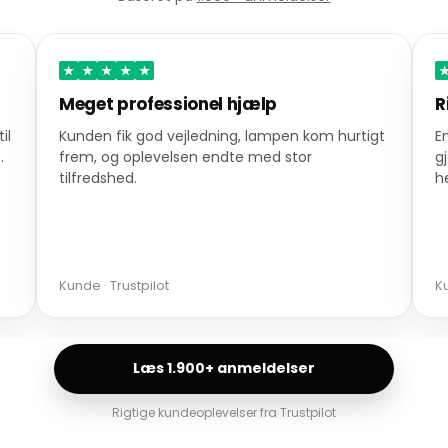
★
★
★
★
★
Rigtig god service
igt
En ordre blev leveret lynhurtigt, og servicen
gjorde et stærkt indtryk. En varm anbefaling
herfra.
Kunde · Trustpilot
Læs 1.900+ anmeldelser
Rigtige kundeoplevelser fra Trustpilot