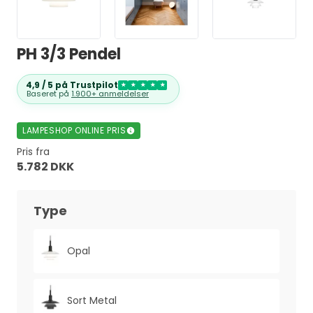
PH 3/3 Pendel
4,9 / 5 på Trustpilot
★
★
★
★
★
Baseret på
1.900+ anmeldelser
LAMPESHOP ONLINE PRIS
Pris fra
5.782 DKK
Type
Opal
Sort Metal