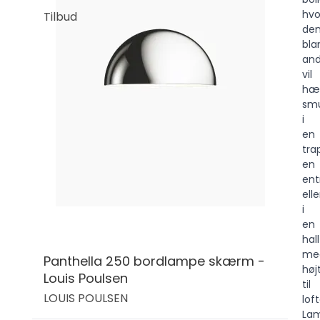
hvo
Tilbud
de
bla
an
vil
hæ
sm
i
en
tra
en
ent
elle
i
en
hall
me
Panthella 250 bordlampe skærm -
høj
Louis Poulsen
til
LOUIS POULSEN
loft
La