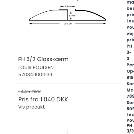
ma
be
pri
Lou
Po
ve
pri
PH
3-
PH 3/2 Glasskærm
3
Pe
LOUIS POULSEN
Opa
5703411001639
819
Sor
Met
1.445 DKK
789
Pris fra
1.040 DKK
Sor
Vis produkt
809
Lou
Po
PH
3/3